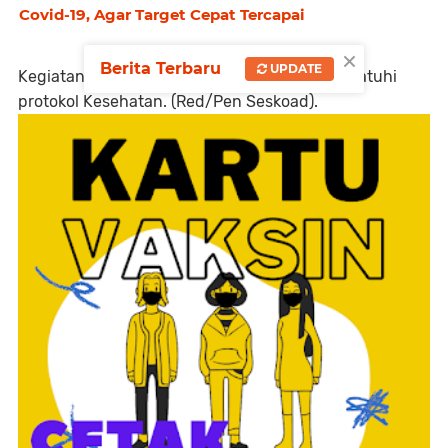
Covid-19, Agar Target Cepat Tercapai
×
Berita Terbaru
UPDATE
Kegiatan tersebut dilaksanakan dengan mematuhi
protokol Kesehatan. (Red/Pen Seskoad).