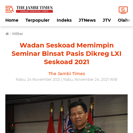
Home
Terpopuler
Indeks
JTNews
JTV
Olahr
›
Militer
Wadan Seskoad Memimpin
Seminar Binsat Pasis Dikreg LXI
Seskoad 2021
The Jambi Times
Rabu, 24 November 2021 | Rabu, November 24, 2021 WIB