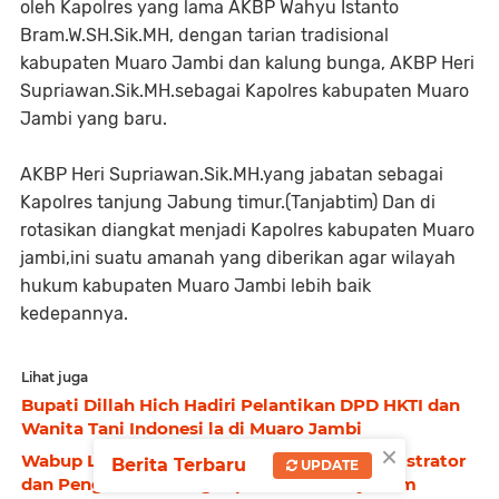
oleh Kapolres yang lama AKBP Wahyu Istanto
Bram.W.SH.Sik.MH, dengan tarian tradisional
kabupaten Muaro Jambi dan kalung bunga, AKBP Heri
Supriawan.Sik.MH.sebagai Kapolres kabupaten Muaro
Jambi yang baru.
AKBP Heri Supriawan.Sik.MH.yang jabatan sebagai
Kapolres tanjung Jabung timur.(Tanjabtim) Dan di
rotasikan diangkat menjadi Kapolres kabupaten Muaro
jambi,ini suatu amanah yang diberikan agar wilayah
hukum kabupaten Muaro Jambi lebih baik
kedepannya.
Lihat juga
Bupati Dillah Hich Hadiri Pelantikan DPD HKTI dan
Wanita Tani Indonesi la di Muaro Jambi
×
Wabup Lantik 96 Pejabat Struktural, Administrator
Berita Terbaru
UPDATE
dan Pengawas di Lingkup Pemkab Tanjabtim