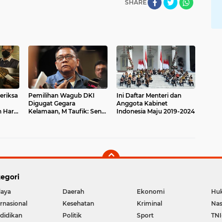
SHARE
eriksa
Pemilihan Wagub DKI
Ini Daftar Menteri dan
Digugat Gegara
Anggota Kabinet
 Hari
Kelamaan, M Taufik: Senin
Indonesia Maju 2019-2024
Pengumuman
egori
aya
Daerah
Ekonomi
Hu
ernasional
Kesehatan
Kriminal
Nas
didikan
Politik
Sport
TNI