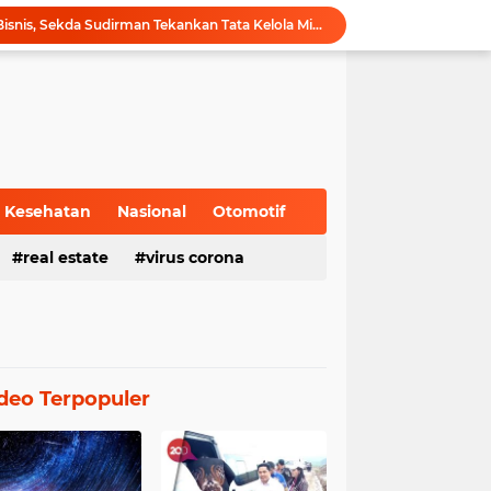
Hadiri Forum Ekonomi Bisnis, Sekda Sudirman Tekankan Tata Kelola Migas dengan Memperhatikan Aspek Lingkungan
Gubernur Al Haris Buka PKKMB Poltekkes Kemenkes Jambi, Tekankan Peran Strategis Tenaga Kesehatan dan Promosi Kesehatan
Gubernur Al Haris Terima Audiensi Ketua Umum DPP Walubi Siti Hartati Murdaya, Bahas Kerukunan dan Pemberdayaan Umat
Gubernur Al Haris Dorong Sungai Penuh Jadi Destinasi Wisata Budaya Unggulan
Tinjau Tol Bayung Lencir, Wapres Pastikan Konektivitas Sumatra Berjalan Optimal
Dampingi Wapres Gibran, Gubernur Al Haris Perjuangkan MRI Baru dan Tambahan Dokter Spesialis untuk RSUD Raden Mattaher
Nobar Piala Dunia 2026 di Provinsi Jambi Diharapkan Mampu Menggerakkan Ekonomi Pelaku UMKM
Pemprov Jambi fasilitasi Nobar Semi Final dan Final Piala Dunia di Kantor dan Rumah Dinas Gubernur
Kesehatan
Nasional
Otomotif
Gubernur Al Haris Harap Kenduri Sko Jadi Pemersatu dan Dorong Perbaikan Sarana Desa
real estate
virus corona
Gubernur Al Haris Buka Jambi Elok Nian Kota Jambi 2026: Bahagia Berbudaya di Serambi Tanah Pilih Pusako Betuah
deo Terpopuler