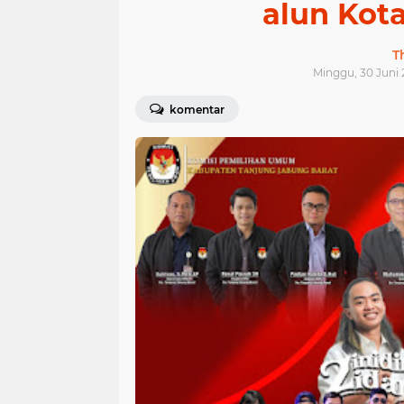
alun Kot
T
Minggu, 30 Juni 
komentar