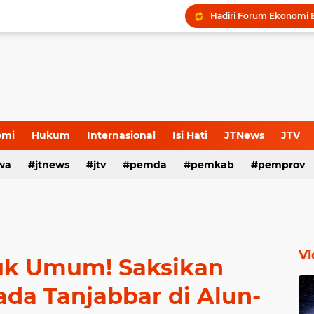
omi
Hukum
Internasional
Isi Hati
JTNews
JTV
wa
s Release
jtnews
Sport
jtv
TNI POLRI
pemda
TNI-Polri
pemkab
pemprov
Vi
uk Umum! Saksikan
ada Tanjabbar di Alun-