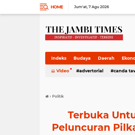
HOME
Jum'at
7 Agu 2026
Indeks
Budaya
Daerah
Ekon
Pemkab
Video
Pemprov
advertorial
Politik
canda ta
Pres
›
Politik
Terbuka Unt
Peluncuran Pilk