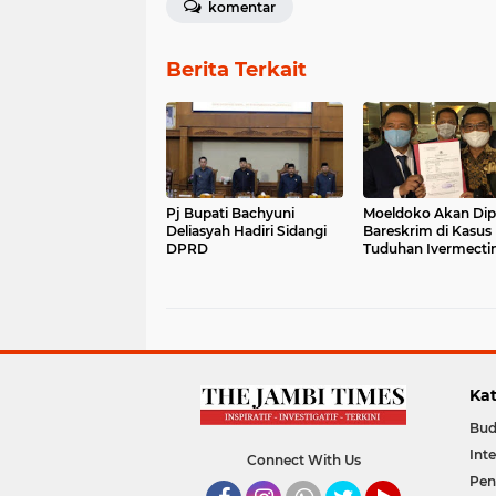
komentar
Berita Terkait
Pj Bupati Bachyuni
Moeldoko Akan Dip
Deliasyah Hadiri Sidangi
Bareskrim di Kasus
DPRD
Tuduhan Ivermectin
Ini
Kat
Bud
Int
Connect With Us
Pen