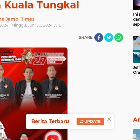
a Kuala Tungkal
Ini
he Jambi Times
dan
sep
2024 | Minggu, Juni 30, 2024 WIB
SHARE
Jef
Ora
×
Ar
Berita Terbaru
UPDATE