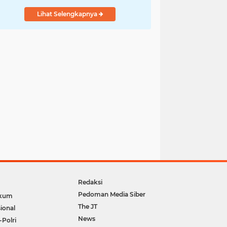
Lihat Selengkapnya
Redaksi
Pedoman Media Siber
kum
The JT
ional
News
-Polri