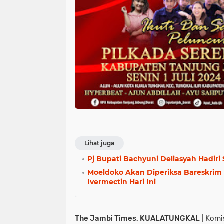
Lihat juga
Pj Bupati Bachyuni Deliasyah Hadiri
Moeldoko Akan Diperiksa Bareskrim
Ivermectin Hari Ini
The Jambi Times, KUALATUNGKAL |
Komis