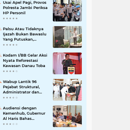
Usai Apel Pagi, Provos
Polresta Jambi Periksa
HP Personil
Palsu Atau Tidaknya
Ijazah Bukan Bawaslu
Yang Putuskan,
Tunggu Proses Hukum
Kodam I/BB Gelar Aksi
Nyata Reforestasi
Kawasan Danau Toba
Wabup Lantik 96
Pejabat Struktural,
Administrator dan
Pengawas di Lingkup
Pemkab Tanjabtim
Audiensi dengan
Kemenhub, Gubernur
Al Haris Bahas
Pembangunan Jalur
Kereta Api