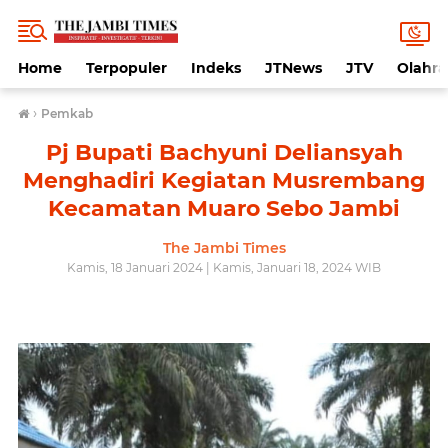
Home
Terpopuler
Indeks
JTNews
JTV
Olahr
›
Pemkab
Pj Bupati Bachyuni Deliansyah
Menghadiri Kegiatan Musrembang
Kecamatan Muaro Sebo Jambi
The Jambi Times
Kamis, 18 Januari 2024 | Kamis, Januari 18, 2024 WIB