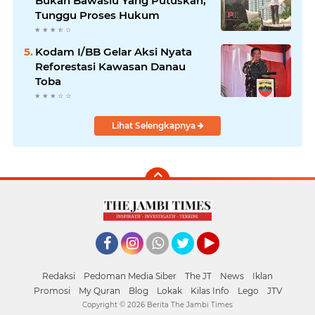
Bukan Bawaslu Yang Putuskan,
Tunggu Proses Hukum
Kodam I/BB Gelar Aksi Nyata
Reforestasi Kawasan Danau
Toba
Lihat Selengkapnya
Facebook
Instagram
Whatsapp
Twitter
YouTube
Redaksi
Pedoman Media Siber
The JT
News
Iklan
Promosi
My Quran
Blog
Lokak
Kilas Info
Lego
JTV
Copyright ©
2026 Berita The Jambi Times