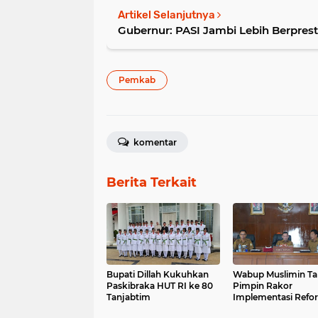
Artikel Selanjutnya
Gubernur: PASI Jambi Lebih Berprest
Pemkab
komentar
Berita Terkait
Bupati Dillah Kukuhkan
Wabup Muslimin Ta
Paskibraka HUT RI ke 80
Pimpin Rakor
Tanjabtim
Implementasi Refo
Birokrasi Pemkab