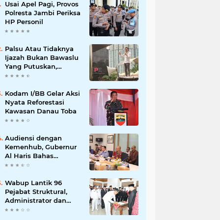
Usai Apel Pagi, Provos
Polresta Jambi Periksa
HP Personil
Palsu Atau Tidaknya
Ijazah Bukan Bawaslu
Yang Putuskan,
Tunggu Proses Hukum
Kodam I/BB Gelar Aksi
Nyata Reforestasi
Kawasan Danau Toba
Audiensi dengan
Kemenhub, Gubernur
Al Haris Bahas
Pembangunan Jalur
Kereta Api
Wabup Lantik 96
Pejabat Struktural,
Administrator dan
Pengawas di Lingkup
Pemkab Tanjabtim