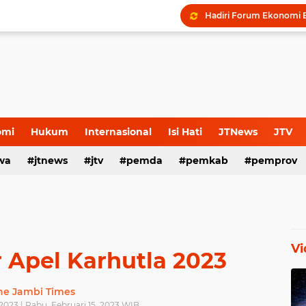
omi
Hukum
Internasional
Isi Hati
JTNews
JTV
wa
s Release
jtnews
Sport
jtv
TNI POLRI
pemda
TNI-Polri
pemkab
pemprov
Vi
 Apel Karhutla 2023
he Jambi Times
2023 | Rabu, Februari 15, 2023 WIB