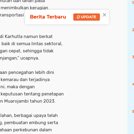
 hutan dan lahan pada
menimbulkan kerugian
×
ransportasi dan lain
Berita Terbaru
UPDATE
adi Karhutla namun berkat
baik di semua lintas sektoral,
gan cepat, sehingga tidak
njangan,” ucapnya.
aan pencegahan lebih dini
kemarau dan terjadinya
ini, maka dengan
an keputusan tentang penetapan
en Muarojambi tahun 2023.
ahan, berbagai upaya telah
ing, pembuatan embung serta
sahaan perkebunan dalam