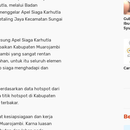
tla, melalui Badan
enggelar Apel Siaga Karhutla
etaling Jaya Kecamatan Sungai
Gub
Ibu
Syu
Ker
sung Apel Siaga Karhutla
aikan Kabupaten Muarojambi
Jambi yang sangat rentan
ahan, untuk itu seluruh elemen
ap siaga menghadapi dan
Car
erdasarkan data hotspot dari
titik hotspot di Kabupaten
 terbakar.
Be
t kesiapsiagaan dan kerja
Muarojambi. Karna luasan