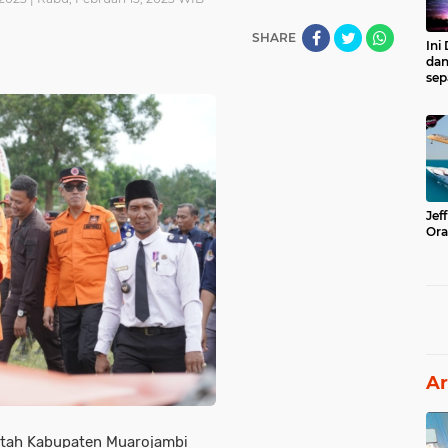
SHARE
Ini
dan
sep
Jef
Ora
Ar
tah Kabupaten Muarojambi