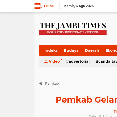
HOME
Kamis
6 Agu 2026
Indeks
Budaya
Daerah
Ekon
Pemkab
Video
Pemprov
advertorial
Politik
canda ta
Pres
›
Pemkab
Pemkab Gelar
T
Rabu, 15 Februari 