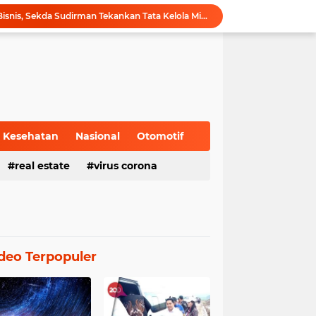
Hadiri Forum Ekonomi Bisnis, Sekda Sudirman Tekankan Tata Kelola Migas dengan Memperhatikan Aspek Lingkungan
Gubernur Al Haris Buka PKKMB Poltekkes Kemenkes Jambi, Tekankan Peran Strategis Tenaga Kesehatan dan Promosi Kesehatan
Gubernur Al Haris Terima Audiensi Ketua Umum DPP Walubi Siti Hartati Murdaya, Bahas Kerukunan dan Pemberdayaan Umat
Gubernur Al Haris Dorong Sungai Penuh Jadi Destinasi Wisata Budaya Unggulan
Tinjau Tol Bayung Lencir, Wapres Pastikan Konektivitas Sumatra Berjalan Optimal
Dampingi Wapres Gibran, Gubernur Al Haris Perjuangkan MRI Baru dan Tambahan Dokter Spesialis untuk RSUD Raden Mattaher
Nobar Piala Dunia 2026 di Provinsi Jambi Diharapkan Mampu Menggerakkan Ekonomi Pelaku UMKM
Pemprov Jambi fasilitasi Nobar Semi Final dan Final Piala Dunia di Kantor dan Rumah Dinas Gubernur
Kesehatan
Nasional
Otomotif
Gubernur Al Haris Harap Kenduri Sko Jadi Pemersatu dan Dorong Perbaikan Sarana Desa
real estate
virus corona
Gubernur Al Haris Buka Jambi Elok Nian Kota Jambi 2026: Bahagia Berbudaya di Serambi Tanah Pilih Pusako Betuah
deo Terpopuler