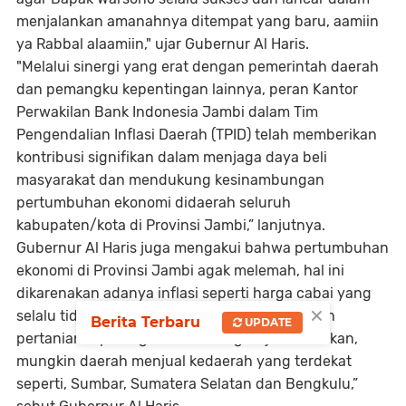
menjalankan amanahnya ditempat yang baru, aamiin
ya Rabbal alaamiin," ujar Gubernur Al Haris.
"Melalui sinergi yang erat dengan pemerintah daerah
dan pemangku kepentingan lainnya, peran Kantor
Perwakilan Bank Indonesia Jambi dalam Tim
Pengendalian Inflasi Daerah (TPID) telah memberikan
kontribusi signifikan dalam menjaga daya beli
masyarakat dan mendukung kesinambungan
pertumbuhan ekonomi didaerah seluruh
kabupaten/kota di Provinsi Jambi,” lanjutnya.
Gubernur Al Haris juga mengakui bahwa pertumbuhan
ekonomi di Provinsi Jambi agak melemah, hal ini
dikarenakan adanya inflasi seperti harga cabai yang
×
selalu tidak menentu. “Kita tahu Kerinci daerah
Berita Terbaru
UPDATE
pertanian tapi harga cabai sering terjadi kenaikan,
mungkin daerah menjual kedaerah yang terdekat
seperti, Sumbar, Sumatera Selatan dan Bengkulu,”