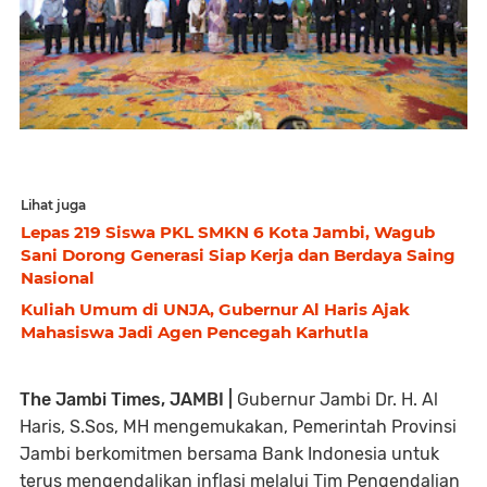
Lihat juga
Lepas 219 Siswa PKL SMKN 6 Kota Jambi, Wagub
Sani Dorong Generasi Siap Kerja dan Berdaya Saing
Nasional
Kuliah Umum di UNJA, Gubernur Al Haris Ajak
Mahasiswa Jadi Agen Pencegah Karhutla
The Jambi Times, JAMBI |
Gubernur Jambi Dr. H. Al
Haris, S.Sos, MH mengemukakan, Pemerintah Provinsi
Jambi berkomitmen bersama Bank Indonesia untuk
terus mengendalikan inflasi melalui Tim Pengendalian