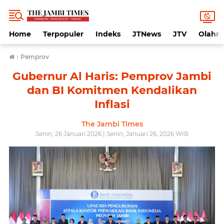
Home
Terpopuler
Indeks
JTNews
JTV
Olahr
›
Pemprov
Gubernur Al Haris: Pemprov Jambi
dan BI Komitmen Kendalikan
Inflasi
The Jambi Times
Senin, 26 Januari 2026 | Senin, Januari 26, 2026 WIB