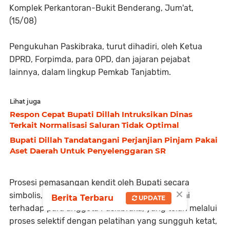
Komplek Perkantoran-Bukit Benderang, Jum'at,
(15/08)
Pengukuhan Paskibraka, turut dihadiri, oleh Ketua
DPRD, Forpimda, para OPD, dan jajaran pejabat
lainnya, dalam lingkup Pemkab Tanjabtim.
Lihat juga
Respon Cepat Bupati Dillah Intruksikan Dinas
Terkait Normalisasi Saluran Tidak Optimal
Bupati Dillah Tandatangani Perjanjian Pinjam Pakai
Aset Daerah Untuk Penyelenggaran SR
Prosesi pemasangan kendit oleh Bupati secara
×
simbolis, sekaligus menandai pengakuan resmi
Berita Terbaru
UPDATE
terhadap para anggota Paskibraka, yang telah melalui
proses selektif dengan pelatihan yang sungguh ketat,