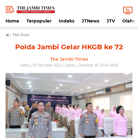
Home
Terpopuler
Indeks
JTNews
JTV
Olahr
›
TNI-Polri
Polda Jambi Gelar HKGB ke 72
The Jambi Times
Sabtu, 19 Oktober 2024 | Sabtu, Oktober 19, 2024 WIB