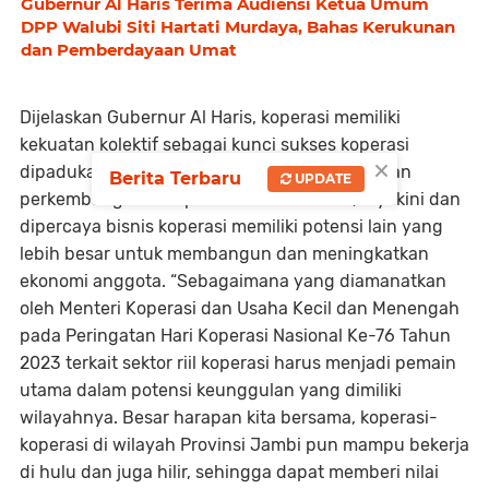
Gubernur Al Haris Terima Audiensi Ketua Umum
DPP Walubi Siti Hartati Murdaya, Bahas Kerukunan
dan Pemberdayaan Umat
Dijelaskan Gubernur Al Haris, koperasi memiliki
kekuatan kolektif sebagai kunci sukses koperasi
×
dipadukan dengan kemampuan adaptif dengan
Berita Terbaru
UPDATE
perkembangan dan perubahan di sekitar, diyakini dan
dipercaya bisnis koperasi memiliki potensi lain yang
lebih besar untuk membangun dan meningkatkan
ekonomi anggota. “Sebagaimana yang diamanatkan
oleh Menteri Koperasi dan Usaha Kecil dan Menengah
pada Peringatan Hari Koperasi Nasional Ke-76 Tahun
2023 terkait sektor riil koperasi harus menjadi pemain
utama dalam potensi keunggulan yang dimiliki
wilayahnya. Besar harapan kita bersama, koperasi-
koperasi di wilayah Provinsi Jambi pun mampu bekerja
di hulu dan juga hilir, sehingga dapat memberi nilai