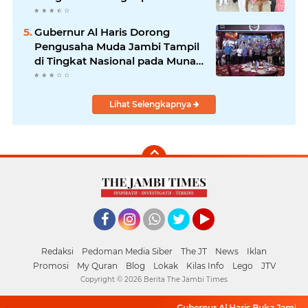
Tanjabtim
Gubernur Al Haris Dorong
Pengusaha Muda Jambi Tampil
di Tingkat Nasional pada Munas
HIPMI ke-18
Lihat Selengkapnya
Facebook
Instagram
Whatsapp
Twitter
YouTube
Redaksi
Pedoman Media Siber
The JT
News
Iklan
Promosi
My Quran
Blog
Lokak
Kilas Info
Lego
JTV
Copyright ©
2026 Berita The Jambi Times
Gubernur Al Haris Buka Jambi El