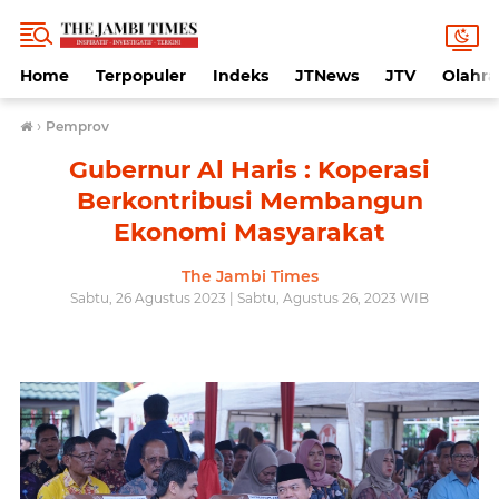
Home
Terpopuler
Indeks
JTNews
JTV
Olahr
›
Pemprov
Gubernur Al Haris : Koperasi
Berkontribusi Membangun
Ekonomi Masyarakat
The Jambi Times
Sabtu, 26 Agustus 2023 | Sabtu, Agustus 26, 2023 WIB