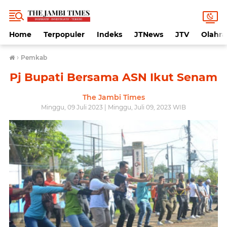
Home
Terpopuler
Indeks
JTNews
JTV
Olahr
›
Pemkab
Pj Bupati Bersama ASN Ikut Senam
The Jambi Times
Minggu, 09 Juli 2023 | Minggu, Juli 09, 2023 WIB