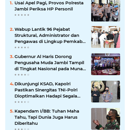
Usai Apel Pagi, Provos Polresta
Jambi Periksa HP Personil
Wabup Lantik 96 Pejabat
Struktural, Administrator dan
Pengawas di Lingkup Pemkab
Tanjabtim
Gubernur Al Haris Dorong
Pengusaha Muda Jambi Tampil
di Tingkat Nasional pada Munas
HIPMI ke-18
Dikunjungi KSAD, Kapolri
Pastikan Sinergitas TNI-Polri
Dioptimalkan Hadapi Segala
Bentuk Ancaman
Kapendam I/BB: Tuhan Maha
Tahu, Tapi Dunia Juga Harus
Diberitahu