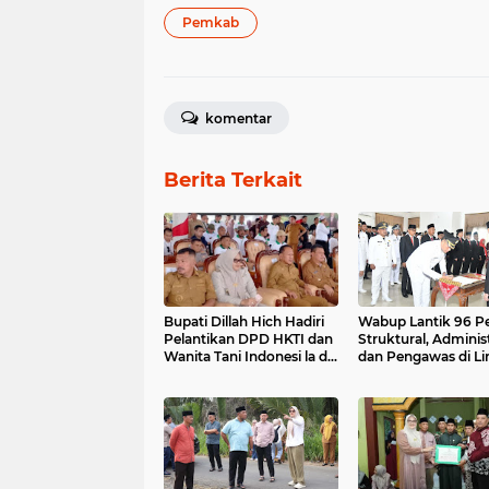
Pemkab
komentar
Berita Terkait
Bupati Dillah Hich Hadiri
Wabup Lantik 96 P
Pelantikan DPD HKTI dan
Struktural, Adminis
Wanita Tani Indonesi la di
dan Pengawas di L
Muaro Jambi
Pemkab Tanjabtim