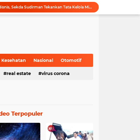
Hadiri Forum Ekonomi Bisnis, Sekda Sudirman Tekankan Tata Kelola Migas dengan Memperhatikan Aspek Lingkungan
Gubernur Al Haris Buka PKKMB Poltekkes Kemenkes Jambi, Tekankan Peran Strategis Tenaga Kesehatan dan Promosi Kesehatan
Gubernur Al Haris Terima Audiensi Ketua Umum DPP Walubi Siti Hartati Murdaya, Bahas Kerukunan dan Pemberdayaan Umat
Gubernur Al Haris Dorong Sungai Penuh Jadi Destinasi Wisata Budaya Unggulan
Tinjau Tol Bayung Lencir, Wapres Pastikan Konektivitas Sumatra Berjalan Optimal
Dampingi Wapres Gibran, Gubernur Al Haris Perjuangkan MRI Baru dan Tambahan Dokter Spesialis untuk RSUD Raden Mattaher
Nobar Piala Dunia 2026 di Provinsi Jambi Diharapkan Mampu Menggerakkan Ekonomi Pelaku UMKM
Pemprov Jambi fasilitasi Nobar Semi Final dan Final Piala Dunia di Kantor dan Rumah Dinas Gubernur
Kesehatan
Nasional
Otomotif
Gubernur Al Haris Harap Kenduri Sko Jadi Pemersatu dan Dorong Perbaikan Sarana Desa
real estate
virus corona
Gubernur Al Haris Buka Jambi Elok Nian Kota Jambi 2026: Bahagia Berbudaya di Serambi Tanah Pilih Pusako Betuah
deo Terpopuler