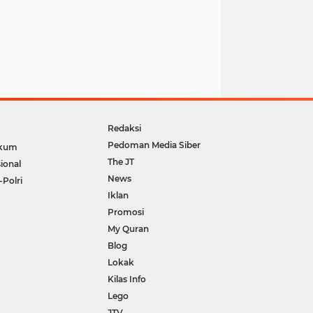
Redaksi
Pedoman Media Siber
kum
The JT
ional
News
-Polri
Iklan
Promosi
My Quran
Blog
Lokak
Kilas Info
Lego
JTV