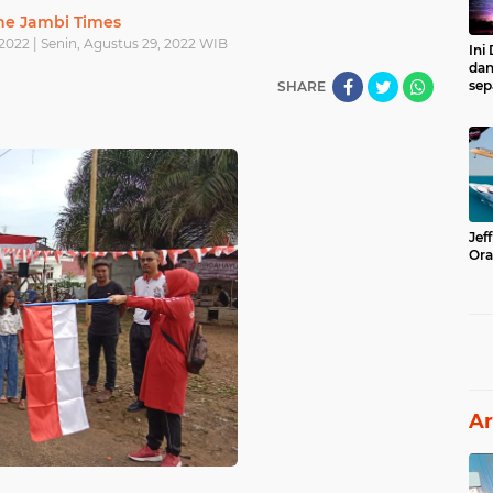
he Jambi Times
2022 | Senin, Agustus 29, 2022 WIB
Ini
dan
sep
SHARE
Jef
Ora
Ar