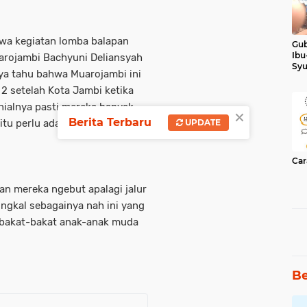
wa kegiatan lomba balapan
Gub
Ibu
uarojambi Bachyuni Deliansyah
Syu
ya tahu bahwa Muarojambi ini
Ker
 setelah Kota Jambi ketika
nialnya pasti mereka banyak
×
Berita Terbaru
UPDATE
itu perlu ada ruang untuk
Car
an mereka ngebut apalagi jalur
ungkal sebagainya nah ini yang
r bakat-bakat anak-anak muda
Be