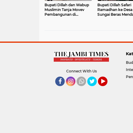
Bupati Dillah dan Wabup
Bupati Dillah Safari
Muslimin Tanja Movev
Ramadhan ke Desa
Pembangunan di
Sungai Beras Mend
Kecamatan Kuala Jambi
Ulu
Kat
Bud
Int
Connect With Us
Pen
Facebook
Instagram
Whatsapp
Twitter
YouTube