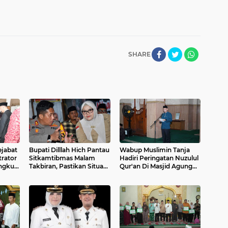
SHARE
ejabat
Bupati Dilllah Hich Pantau
Wabup Muslimin Tanja
trator
Sitkamtibmas Malam
Hadiri Peringatan Nuzulul
ingkup
Takbiran, Pastikan Situasi
Qur'an Di Masjid Agung
Aman dan Kondusif
Nur Ad Darojat