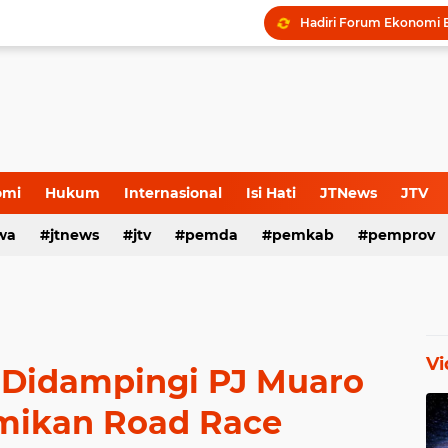
omi
Hukum
Internasional
Isi Hati
JTNews
JTV
wa
s Release
jtnews
Sport
jtv
TNI POLRI
pemda
TNI-Polri
pemkab
pemprov
Vi
 Didampingi PJ Muaro
mikan Road Race