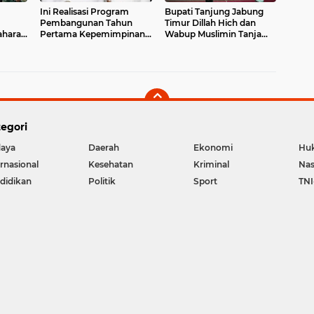
Ini Realisasi Program
Bupati Tanjung Jabung
Pembangunan Tahun
Timur Dillah Hich dan
ahara
Pertama Kepemimpinan
Wabup Muslimin Tanja
Dillah Hich - Muslimin
Sapari Ramadhan di Kec
Tanja
Sadu
egori
aya
Daerah
Ekonomi
Hu
ernasional
Kesehatan
Kriminal
Nas
didikan
Politik
Sport
TNI