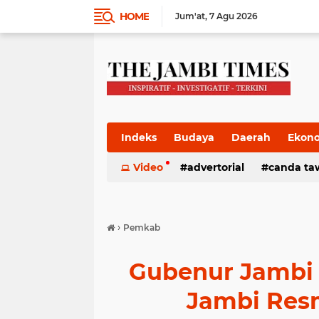
HOME
Jum'at
7 Agu 2026
Indeks
Budaya
Daerah
Ekon
Pemkab
Video
Pemprov
advertorial
Politik
canda ta
Pres
›
Pemkab
Gubenur Jambi
Jambi Res