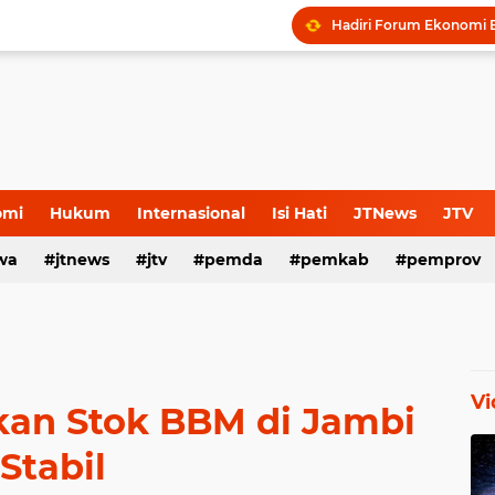
omi
Hukum
Internasional
Isi Hati
JTNews
JTV
wa
s Release
jtnews
Sport
jtv
TNI POLRI
pemda
TNI-Polri
pemkab
pemprov
Vi
kan Stok BBM di Jambi
Stabil