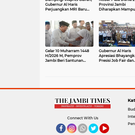
Gubernur Al Haris
Provinsi Jambi
Perjuangkan MRI Baru
Diharapkan Mamp
dan Tambahan Dokter
Menggerakkan Ek
Spesialis untuk RSUD
Pelaku UMKM
Raden Mattaher
Gelar 10 Muharram 1448
Gubernur Al Haris
H/2026 M, Pemprov
Apresiasi Bhayangk
Jambi Beri Santunan
Presisi Job Fair dan
kepada 2000 Anak Yatim
Bazaar UMKM Pold
dan Difabel
Jambi, Dorong
Pengurangan
Pengangguran dan
Kemiskinan
Kat
Bud
Int
Connect With Us
Pen