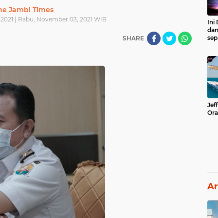
he Jambi Times
2021 | Rabu, November 03, 2021 WIB
Ini
dan
sep
SHARE
Jef
Ora
Ar