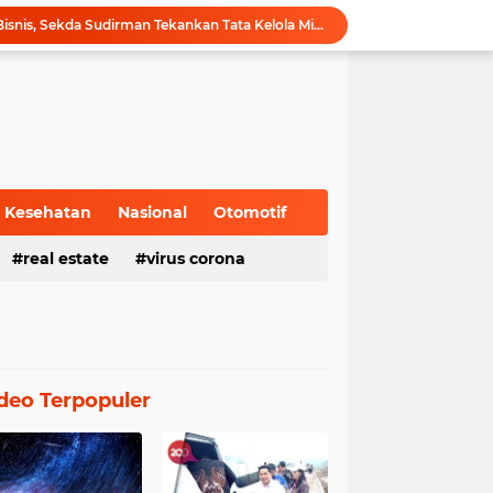
Hadiri Forum Ekonomi Bisnis, Sekda Sudirman Tekankan Tata Kelola Migas dengan Memperhatikan Aspek Lingkungan
Gubernur Al Haris Buka PKKMB Poltekkes Kemenkes Jambi, Tekankan Peran Strategis Tenaga Kesehatan dan Promosi Kesehatan
Gubernur Al Haris Terima Audiensi Ketua Umum DPP Walubi Siti Hartati Murdaya, Bahas Kerukunan dan Pemberdayaan Umat
Gubernur Al Haris Dorong Sungai Penuh Jadi Destinasi Wisata Budaya Unggulan
Tinjau Tol Bayung Lencir, Wapres Pastikan Konektivitas Sumatra Berjalan Optimal
Dampingi Wapres Gibran, Gubernur Al Haris Perjuangkan MRI Baru dan Tambahan Dokter Spesialis untuk RSUD Raden Mattaher
Nobar Piala Dunia 2026 di Provinsi Jambi Diharapkan Mampu Menggerakkan Ekonomi Pelaku UMKM
Pemprov Jambi fasilitasi Nobar Semi Final dan Final Piala Dunia di Kantor dan Rumah Dinas Gubernur
Kesehatan
Nasional
Otomotif
Gubernur Al Haris Harap Kenduri Sko Jadi Pemersatu dan Dorong Perbaikan Sarana Desa
Gubernur Al Haris Buka Jambi Elok Nian Kota Jambi 2026: Bahagia Berbudaya di Serambi Tanah Pilih Pusako Betuah
real estate
virus corona
deo Terpopuler