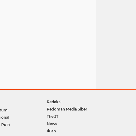
Redaksi
Pedoman Media Siber
kum
The JT
ional
News
-Polri
Iklan