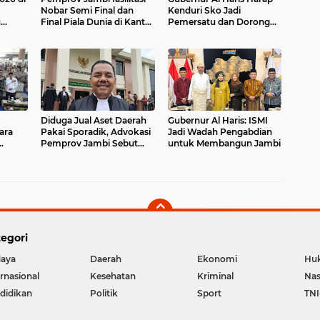
Nobar Semi Final dan
Kenduri Sko Jadi
u
Final Piala Dunia di Kantor
Pemersatu dan Dorong
onomi
dan Rumah Dinas
Perbaikan Sarana Desa
Gubernur
Diduga Jual Aset Daerah
Gubernur Al Haris: ISMI
ara
Pakai Sporadik, Advokasi
Jadi Wadah Pengabdian
Pemprov Jambi Sebut
untuk Membangun Jambi
a
Iskandar Playing Victim:
Berperan Seolah Korban
egori
aya
Daerah
Ekonomi
Hu
ernasional
Kesehatan
Kriminal
Nas
didikan
Politik
Sport
TNI