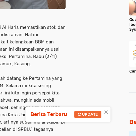
Gub
Ibu
 Al Haris memastikan stok dan
Syu
Ker
disi aman. Hal ini
rkait kelangkaan BBM dan
taan ini disampaikannya usai
eksi Pertamina, Rabu (3/11)
 Pamuk, Kasang.
Car
udah datang ke Pertamina yang
. Selama ini kita sering
 ini kita ingin persepsi kita
ahwa, mungkin ada mobil
acet, sehingga ada beberapa
×
Berita Terbaru
UPDATE
ina Kota Jambi.
Be
, artinya sudah mulai stabil. Di
elian di SPBU,” tegasnya