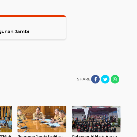
bangunan Jambi
SHARE
026 di
Pemprov Jambi fasilitasi
Gubernur Al Haris Harap