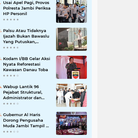
Usai Apel Pagi, Provos
Polresta Jambi Periksa
HP Personil
Palsu Atau Tidaknya
Ijazah Bukan Bawaslu
Yang Putuskan,
Tunggu Proses Hukum
Kodam I/BB Gelar Aksi
Nyata Reforestasi
Kawasan Danau Toba
Wabup Lantik 96
Pejabat Struktural,
Administrator dan
Pengawas di Lingkup
Pemkab Tanjabtim
Gubernur Al Haris
Dorong Pengusaha
Muda Jambi Tampil di
Tingkat Nasional pada
Munas HIPMI ke-18