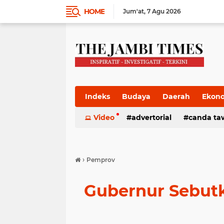
HOME
Jum'at
7 Agu 2026
Indeks
Budaya
Daerah
Ekon
Pemkab
Video
Pemprov
advertorial
Politik
canda ta
Pres
›
Pemprov
Gubernur Sebut