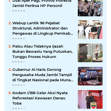
Usai Apel Pagi, Provos Polresta
Jambi Periksa HP Personil
Wabup Lantik 96 Pejabat
Struktural, Administrator dan
Pengawas di Lingkup Pemkab
Tanjabtim
Palsu Atau Tidaknya Ijazah
Bukan Bawaslu Yang Putuskan,
Tunggu Proses Hukum
Gubernur Al Haris Dorong
Pengusaha Muda Jambi Tampil
di Tingkat Nasional pada Munas
HIPMI ke-18
Kodam I/BB Gelar Aksi Nyata
Reforestasi Kawasan Danau
Toba