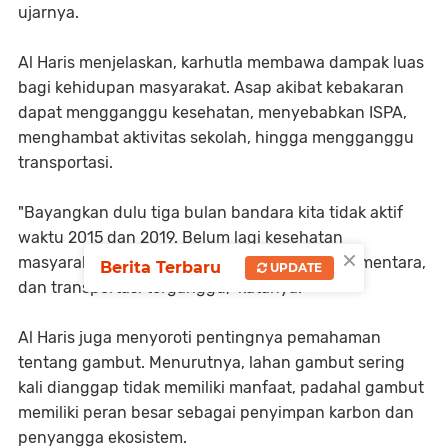
ujarnya.
Al Haris menjelaskan, karhutla membawa dampak luas
bagi kehidupan masyarakat. Asap akibat kebakaran
dapat mengganggu kesehatan, menyebabkan ISPA,
menghambat aktivitas sekolah, hingga mengganggu
transportasi.
"Bayangkan dulu tiga bulan bandara kita tidak aktif
waktu 2015 dan 2019. Belum lagi kesehatan
×
masyarakat terganggu, sekolah dihentikan sementara,
Berita Terbaru
UPDATE
dan transportasi terganggu," katanya.
Al Haris juga menyoroti pentingnya pemahaman
tentang gambut. Menurutnya, lahan gambut sering
kali dianggap tidak memiliki manfaat, padahal gambut
memiliki peran besar sebagai penyimpan karbon dan
penyangga ekosistem.