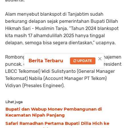
Alam menyebut blankspot di Tanjabtim sudah
berkurang delapan sejak pemerintahan Bupati Dillah
Hikmah Sari - Muslimin Tanja. “Tahun 2024 blankspot
kita masih 17 alhamdulillah 2025 hanya tinggal
delapan, semoga bisa segera dientaskan,” ucapnya.
×
Rombongan disambut hangat oleh jajaran manajemen
Berita Terbaru
UPDATE
puncak, di antaranya: Philipus Nanang (Vice President
LBCC Telkomsel) Widi Sulistyanto (General Manager
Telkomsat) Nabila (Account Manager PT Telkom) ​
Vidiyan (Presales Engineer).
Lihat juga
Bupati dan Wabup Monev Pembangunan di
Kecamatan Nipah Panjang
Safari Ramadhan Pertama Bupati Dilla Hich ke