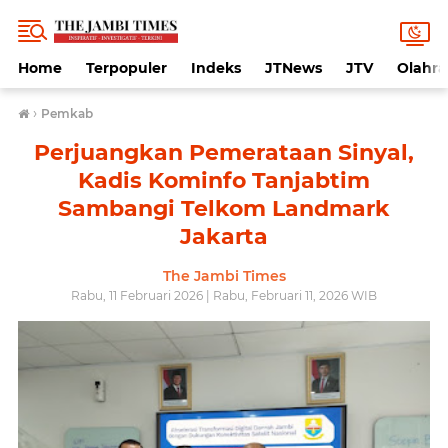
Home
Terpopuler
Indeks
JTNews
JTV
Olahr
›
Pemkab
Perjuangkan Pemerataan Sinyal,
Kadis Kominfo Tanjabtim
Sambangi Telkom Landmark
Jakarta
The Jambi Times
Rabu, 11 Februari 2026 | Rabu, Februari 11, 2026 WIB