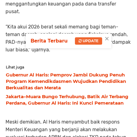
menggantungkan keuangan pada dana transfer
pusat.
“Kita akui 2026 berat sekali memang bagi teman-
teman daerah, apalagi daerah yang fiskalnya rendah,
×
Berita Terbaru
UPDATE
PAD-nya rendah, TKD-nya juga rendah. Ini berdampak
luar biasa,” ujarnya.
Lihat juga
Gubernur Al Haris: Pemprov Jambi Dukung Penuh
Program Kemendikdasmen Wujudkan Pendidikan
Berkualitas dan Merata
Jakarta–Muara Bungo Terhubung, Batik Air Terbang
Perdana, Gubernur Al Haris: Ini Kunci Pemerataan
Meski demikian, Al Haris menyambut baik respons
Menteri Keuangan yang berjanji akan melakukan