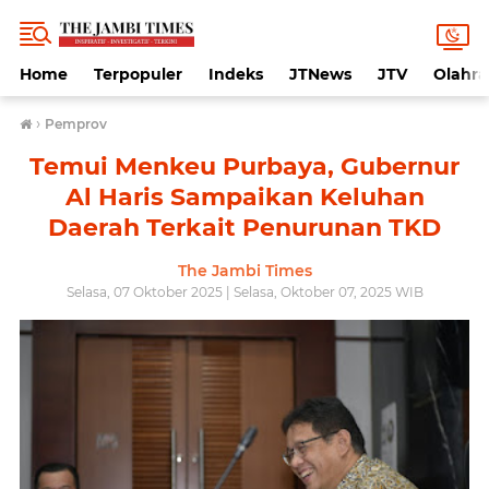
Home
Terpopuler
Indeks
JTNews
JTV
Olahr
›
Pemprov
Temui Menkeu Purbaya, Gubernur
Al Haris Sampaikan Keluhan
Daerah Terkait Penurunan TKD
The Jambi Times
Selasa, 07 Oktober 2025 | Selasa, Oktober 07, 2025 WIB