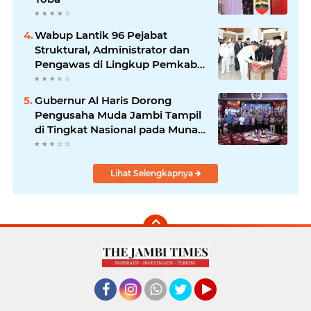
Wabup Lantik 96 Pejabat
Struktural, Administrator dan
Pengawas di Lingkup Pemkab
Tanjabtim
Gubernur Al Haris Dorong
Pengusaha Muda Jambi Tampil
di Tingkat Nasional pada Munas
HIPMI ke-18
Lihat Selengkapnya
Facebook
Instagram
Whatsapp
Twitter
YouTube