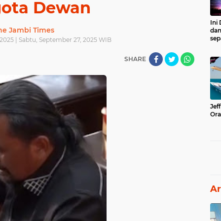
ota Dewan
Ini
he Jambi Times
dan
sep
2025 | Sabtu, September 27, 2025 WIB
SHARE
Jef
Ora
Ar