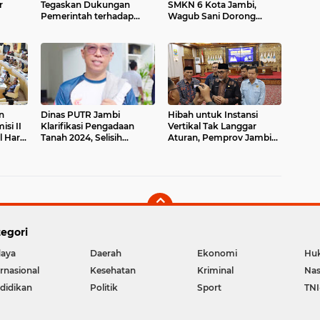
r
Tegaskan Dukungan
SMKN 6 Kota Jambi,
Pemerintah terhadap
Wagub Sani Dorong
ni
Kontigen PESPARAWI
Generasi Siap Kerja dan
Provinsi Jambi
Berdaya Saing Nasional
n
Dinas PUTR Jambi
Hibah untuk Instansi
si II
Klarifikasi Pengadaan
Vertikal Tak Langgar
 Haris
Tanah 2024, Selisih
Aturan, Pemprov Jambi
Nasib
Anggaran Bukan
Beberkan Dasar
dan
Penyimpangan
Hukumnya
egori
aya
Daerah
Ekonomi
Hu
ernasional
Kesehatan
Kriminal
Nas
didikan
Politik
Sport
TNI