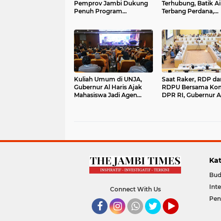
Pemprov Jambi Dukung
Terhubung, Batik Ai
Penuh Program
Terbang Perdana,
Kemendikdasmen
Gubernur Al Haris: I
Wujudkan Pendidikan
Kunci Pemerataan
Berkualitas dan Merata
Kuliah Umum di UNJA,
Saat Raker, RDP da
Gubernur Al Haris Ajak
RDPU Bersama Komi
Mahasiswa Jadi Agen
DPR RI, Gubernur Al
Pencegah Karhutla
Terus Perjuangkan 
P3K Penuh Waktu 
Paruh Waktu
Kat
Bud
Int
Connect With Us
Pen
Facebook
Instagram
Whatsapp
Twitter
YouTube