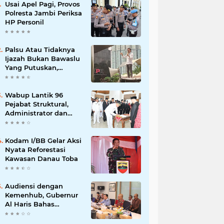
Usai Apel Pagi, Provos
Polresta Jambi Periksa
HP Personil
Palsu Atau Tidaknya
Ijazah Bukan Bawaslu
Yang Putuskan,
Tunggu Proses Hukum
Wabup Lantik 96
Pejabat Struktural,
Administrator dan
Pengawas di Lingkup
Pemkab Tanjabtim
Kodam I/BB Gelar Aksi
Nyata Reforestasi
Kawasan Danau Toba
Audiensi dengan
Kemenhub, Gubernur
Al Haris Bahas
Pembangunan Jalur
Kereta Api