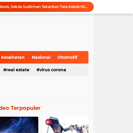
Hadiri Forum Ekonomi Bisnis, Sekda Sudirman Tekankan Tata Kelola Migas dengan Memperhatikan Aspek Lingkungan
Gubernur Al Haris Buka PKKMB Poltekkes Kemenkes Jambi, Tekankan Peran Strategis Tenaga Kesehatan dan Promosi Kesehatan
Gubernur Al Haris Terima Audiensi Ketua Umum DPP Walubi Siti Hartati Murdaya, Bahas Kerukunan dan Pemberdayaan Umat
Gubernur Al Haris Dorong Sungai Penuh Jadi Destinasi Wisata Budaya Unggulan
Tinjau Tol Bayung Lencir, Wapres Pastikan Konektivitas Sumatra Berjalan Optimal
Dampingi Wapres Gibran, Gubernur Al Haris Perjuangkan MRI Baru dan Tambahan Dokter Spesialis untuk RSUD Raden Mattaher
Nobar Piala Dunia 2026 di Provinsi Jambi Diharapkan Mampu Menggerakkan Ekonomi Pelaku UMKM
Pemprov Jambi fasilitasi Nobar Semi Final dan Final Piala Dunia di Kantor dan Rumah Dinas Gubernur
Kesehatan
Nasional
Otomotif
Gubernur Al Haris Harap Kenduri Sko Jadi Pemersatu dan Dorong Perbaikan Sarana Desa
real estate
virus corona
Gubernur Al Haris Buka Jambi Elok Nian Kota Jambi 2026: Bahagia Berbudaya di Serambi Tanah Pilih Pusako Betuah
deo Terpopuler