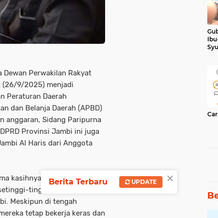
Gub
Ibu
Syu
Ker
a Dewan Perwakilan Rakyat
 (26/9/2025) menjadi
n Peraturan Daerah
an dan Belanja Daerah (APBD)
Car
n anggaran, Sidang Paripurna
DPRD Provinsi Jambi ini juga
Jambi Al Haris dari Anggota
×
ma kasihnya kepada legislatif.
Berita Terbaru
UPDATE
setinggi-tingginya kepada
Be
i. Meskipun di tengah
 mereka tetap bekerja keras dan