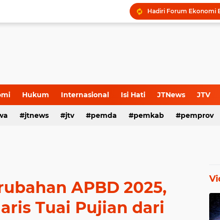
omi
Hukum
Internasional
Isi Hati
JTNews
JTV
wa
s Release
jtnews
Sport
jtv
TNI POLRI
pemda
TNI-Polri
pemkab
pemprov
Vi
erubahan APBD 2025,
ris Tuai Pujian dari