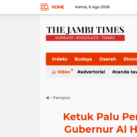
HOME
Kamis
6 Agu 2026
Indeks
Budaya
Daerah
Ekon
Pemkab
Video
Pemprov
advertorial
Politik
canda ta
Pres
›
Pemprov
Ketuk Palu P
Gubernur Al Ha