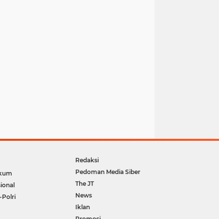
Redaksi
Pedoman Media Siber
kum
The JT
ional
News
-Polri
Iklan
Promosi