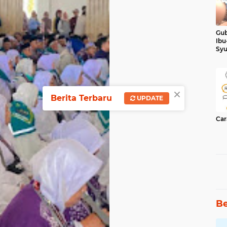
Gub
Ibu
Syu
Ker
×
Berita Terbaru
UPDATE
Car
Be