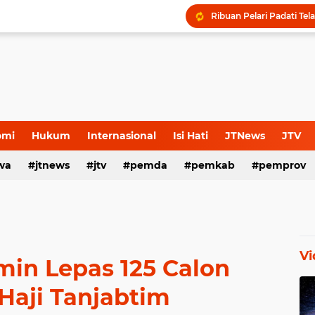
omi
Hukum
Internasional
Isi Hati
JTNews
JTV
wa
s Release
jtnews
Sport
jtv
TNI POLRI
pemda
TNI-Polri
pemkab
pemprov
Vi
in Lepas 125 Calon
Haji Tanjabtim