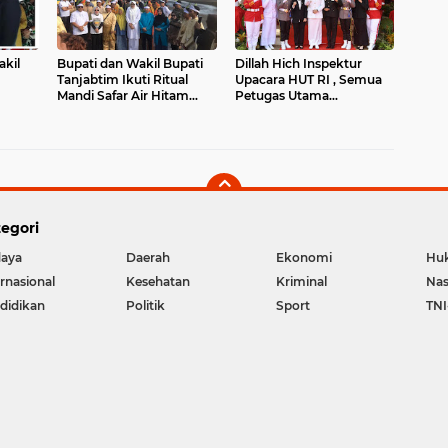
akil
Bupati dan Wakil Bupati
Dillah Hich Inspektur
Tanjabtim Ikuti Ritual
Upacara HUT RI , Semua
Mandi Safar Air Hitam
Petugas Utama
Laut
Perempuan
egori
aya
Daerah
Ekonomi
Hu
ernasional
Kesehatan
Kriminal
Nas
didikan
Politik
Sport
TNI