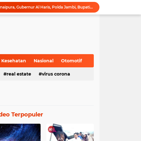
Ribuan Pelari Padati Telanaipura, Gubernur Al Haris, Polda Jambi, Bupati/Wali Kota Lepas Flag Off Presisi Merdeka Run 2026
Wagub Sani Bersama Wamen Dikdasmen RI Luncurkan Aplikasi Bungo Pintar, Dorong Transformasi Digital Pendidikan di Jambi
Gubernur Al Haris Buka Jambi Elok Nian Kota Jambi 2026: Bahagia Berbudaya di Serambi Tanah Pilih Pusako Betuah
Hadiri Forum Ekonomi Bisnis, Sekda Sudirman Tekankan Tata Kelola Migas dengan Memperhatikan Aspek Lingkungan
Gubernur Al Haris Buka PKKMB Poltekkes Kemenkes Jambi, Tekankan Peran Strategis Tenaga Kesehatan dan Promosi Kesehatan
Gubernur Al Haris Terima Audiensi Ketua Umum DPP Walubi Siti Hartati Murdaya, Bahas Kerukunan dan Pemberdayaan Umat
Gubernur Al Haris Dorong Sungai Penuh Jadi Destinasi Wisata Budaya Unggulan
Tinjau Tol Bayung Lencir, Wapres Pastikan Konektivitas Sumatra Berjalan Optimal
Kesehatan
Nasional
Otomotif
Dampingi Wapres Gibran, Gubernur Al Haris Perjuangkan MRI Baru dan Tambahan Dokter Spesialis untuk RSUD Raden Mattaher
real estate
virus corona
Turun Langsung Padamkan Karhutla di Air Merah, Gubernur Al Haris: Api Sudah 3 Hari, Gambut Sulit Dipadamkan
deo Terpopuler