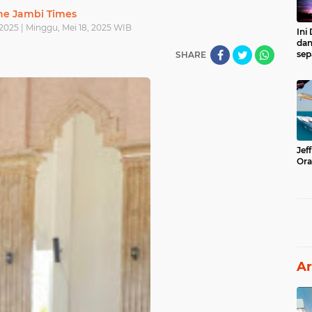
he Jambi Times
2025 | Minggu, Mei 18, 2025 WIB
Ini
dan
sep
SHARE
Jef
Ora
Ar