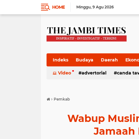
HOME
Minggu
9 Agu 2026
Indeks
Budaya
Daerah
Ekon
Pemkab
Video
Pemprov
advertorial
Politik
canda ta
Pres
›
Pemkab
Wabup Muslim
Jamaah 