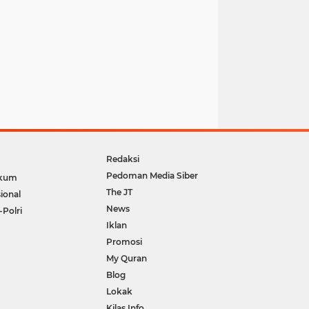
Redaksi
Pedoman Media Siber
kum
The JT
ional
News
-Polri
Iklan
Promosi
My Quran
Blog
Lokak
Kilas Info