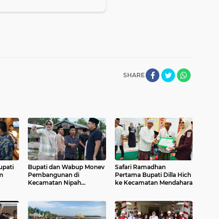
SHARE
upati
Bupati dan Wabup Monev
Safari Ramadhan
am
Pembangunan di
Pertama Bupati Dilla Hich
Kecamatan Nipah
ke Kecamatan Mendahara
Panjang