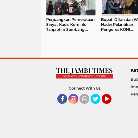
Perjuangkan Pemerataan
Bupati Dillah dan W
Sinyal, Kadis Kominfo
Hadiri Pelantikan
Tanjabtim Sambangi
Pengurus KONI
Telkom Landmark Jakarta
Tanjabtim
Kat
Bud
Int
Connect With Us
Pen
Facebook
Instagram
Whatsapp
Twitter
YouTube