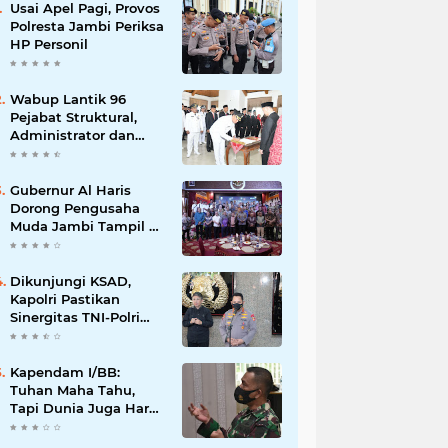
Usai Apel Pagi, Provos
Polresta Jambi Periksa
HP Personil
Wabup Lantik 96
Pejabat Struktural,
Administrator dan
Pengawas di Lingkup
Pemkab Tanjabtim
Gubernur Al Haris
Dorong Pengusaha
Muda Jambi Tampil di
Tingkat Nasional pada
Munas HIPMI ke-18
Dikunjungi KSAD,
Kapolri Pastikan
Sinergitas TNI-Polri
Dioptimalkan Hadapi
Segala Bentuk
Ancaman
Kapendam I/BB:
Tuhan Maha Tahu,
Tapi Dunia Juga Harus
Diberitahu