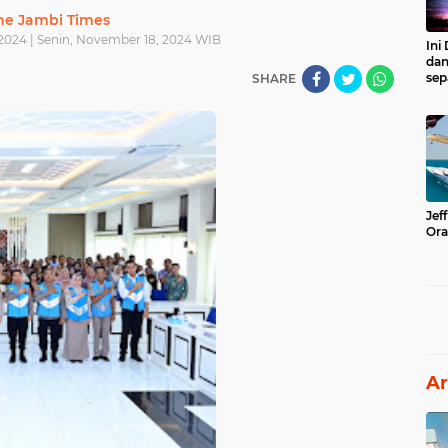
he Jambi Times
2024 | Senin, November 18, 2024 WIB
Ini
dan
sep
SHARE
Jef
Ora
Ar