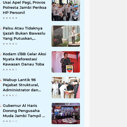
Usai Apel Pagi, Provos
Polresta Jambi Periksa
HP Personil
Palsu Atau Tidaknya
Ijazah Bukan Bawaslu
Yang Putuskan,
Tunggu Proses Hukum
Kodam I/BB Gelar Aksi
Nyata Reforestasi
Kawasan Danau Toba
Wabup Lantik 96
Pejabat Struktural,
Administrator dan
Pengawas di Lingkup
Pemkab Tanjabtim
Gubernur Al Haris
Dorong Pengusaha
Muda Jambi Tampil di
Tingkat Nasional pada
Munas HIPMI ke-18