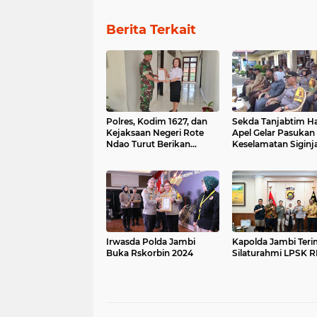
Berita Terkait
Polres, Kodim 1627, dan
Sekda Tanjabtim Ha
Kejaksaan Negeri Rote
Apel Gelar Pasukan
Ndao Turut Berikan
Keselamatan Siginja
Dukungan Penuh pada
Implementasi SIO ESA
untuk Ormas Keagamaan
Irwasda Polda Jambi
Kapolda Jambi Ter
Buka Rskorbin 2024
Silaturahmi LPSK R