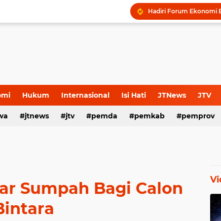
omi
Hukum
Internasional
Isi Hati
JTNews
JTV
wa
s Release
jtnews
Sport
jtv
TNI POLRI
pemda
TNI-Polri
pemkab
pemprov
Vi
lar Sumpah Bagi Calon
Bintara