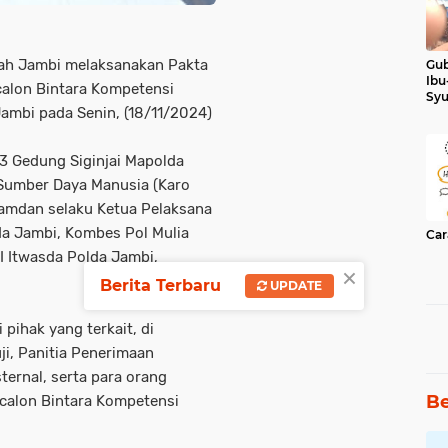
rah Jambi melaksanakan Pakta
Gub
Ibu
calon Bintara Kompetensi
Syu
ambi pada Senin, (18/11/2024)
Ker
 3 Gedung Siginjai Mapolda
 Sumber Daya Manusia (Karo
amdan selaku Ketua Pelaksana
a Jambi, Kombes Pol Mulia
Car
II Itwasda Polda Jambi,
×
Berita Terbaru
UPDATE
i pihak yang terkait, di
i, Panitia Penerimaan
ernal, serta para orang
Be
 calon Bintara Kompetensi