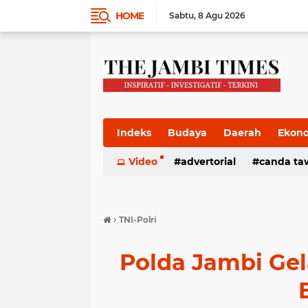
HOME
Sabtu
8 Agu 2026
Indeks
Budaya
Daerah
Ekon
Pemkab
Video
Pemprov
advertorial
Politik
canda ta
Pres
›
TNI-Polri
Polda Jambi Ge