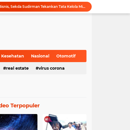
Hadiri Forum Ekonomi Bisnis, Sekda Sudirman Tekankan Tata Kelola Migas dengan Memperhatikan Aspek Lingkungan
Gubernur Al Haris Buka PKKMB Poltekkes Kemenkes Jambi, Tekankan Peran Strategis Tenaga Kesehatan dan Promosi Kesehatan
Gubernur Al Haris Terima Audiensi Ketua Umum DPP Walubi Siti Hartati Murdaya, Bahas Kerukunan dan Pemberdayaan Umat
Gubernur Al Haris Dorong Sungai Penuh Jadi Destinasi Wisata Budaya Unggulan
Tinjau Tol Bayung Lencir, Wapres Pastikan Konektivitas Sumatra Berjalan Optimal
Dampingi Wapres Gibran, Gubernur Al Haris Perjuangkan MRI Baru dan Tambahan Dokter Spesialis untuk RSUD Raden Mattaher
Nobar Piala Dunia 2026 di Provinsi Jambi Diharapkan Mampu Menggerakkan Ekonomi Pelaku UMKM
Pemprov Jambi fasilitasi Nobar Semi Final dan Final Piala Dunia di Kantor dan Rumah Dinas Gubernur
Kesehatan
Nasional
Otomotif
Gubernur Al Haris Harap Kenduri Sko Jadi Pemersatu dan Dorong Perbaikan Sarana Desa
real estate
virus corona
Gubernur Al Haris Buka Jambi Elok Nian Kota Jambi 2026: Bahagia Berbudaya di Serambi Tanah Pilih Pusako Betuah
deo Terpopuler