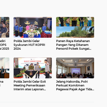
diri
Polda Jambi Gelar
Panen Raya Ketahanan
 OPS
Syukuran HUT KOPRI
Pangan Yang Ditanam
i 2025
2024
Personil Polsek Sungai
Gelam
ima
Polda Jambi Gelar Exit
Jelang Hakordia, Polri
I
Meeting Pemeriksaan
Perkuat Komitmen
Interim atas Laporan
Pegawai Pajak Agar Tidak
Keuangan
Korupsi