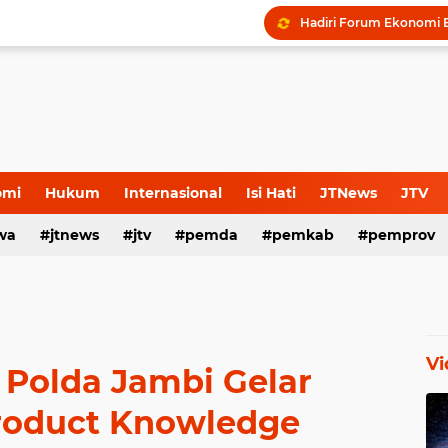
omi
Hukum
Internasional
Isi Hati
JTNews
JTV
wa
s Release
jtnews
Sport
jtv
TNI POLRI
pemda
TNI-Polri
pemkab
pemprov
Vi
k Polda Jambi Gelar
Product Knowledge