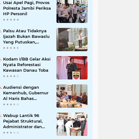
Usai Apel Pagi, Provos
Polresta Jambi Periksa
HP Personil
Palsu Atau Tidaknya
Ijazah Bukan Bawaslu
Yang Putuskan,
Tunggu Proses Hukum
Kodam I/BB Gelar Aksi
Nyata Reforestasi
Kawasan Danau Toba
Audiensi dengan
Kemenhub, Gubernur
Al Haris Bahas
Pembangunan Jalur
Kereta Api
Wabup Lantik 96
Pejabat Struktural,
Administrator dan
Pengawas di Lingkup
Pemkab Tanjabtim