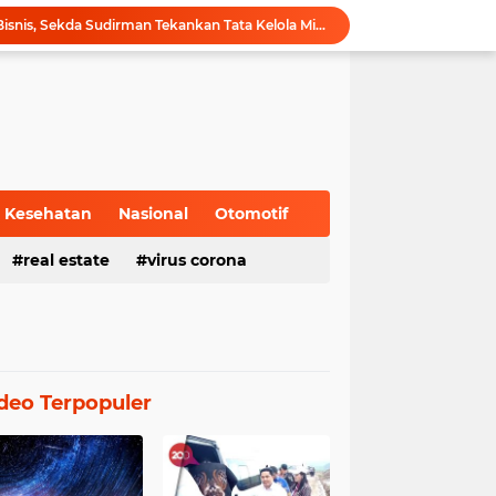
Hadiri Forum Ekonomi Bisnis, Sekda Sudirman Tekankan Tata Kelola Migas dengan Memperhatikan Aspek Lingkungan
Gubernur Al Haris Buka PKKMB Poltekkes Kemenkes Jambi, Tekankan Peran Strategis Tenaga Kesehatan dan Promosi Kesehatan
Gubernur Al Haris Terima Audiensi Ketua Umum DPP Walubi Siti Hartati Murdaya, Bahas Kerukunan dan Pemberdayaan Umat
Gubernur Al Haris Dorong Sungai Penuh Jadi Destinasi Wisata Budaya Unggulan
Tinjau Tol Bayung Lencir, Wapres Pastikan Konektivitas Sumatra Berjalan Optimal
Dampingi Wapres Gibran, Gubernur Al Haris Perjuangkan MRI Baru dan Tambahan Dokter Spesialis untuk RSUD Raden Mattaher
Nobar Piala Dunia 2026 di Provinsi Jambi Diharapkan Mampu Menggerakkan Ekonomi Pelaku UMKM
Pemprov Jambi fasilitasi Nobar Semi Final dan Final Piala Dunia di Kantor dan Rumah Dinas Gubernur
Kesehatan
Nasional
Otomotif
Gubernur Al Haris Harap Kenduri Sko Jadi Pemersatu dan Dorong Perbaikan Sarana Desa
real estate
virus corona
Gubernur Al Haris Buka Jambi Elok Nian Kota Jambi 2026: Bahagia Berbudaya di Serambi Tanah Pilih Pusako Betuah
deo Terpopuler