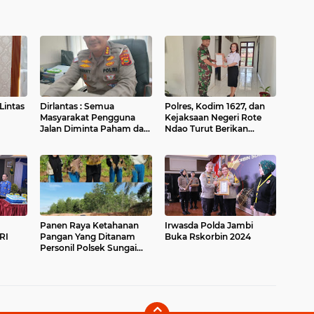
Lintas
Dirlantas : Semua
Polres, Kodim 1627, dan
Masyarakat Pengguna
Kejaksaan Negeri Rote
Jalan Diminta Paham dan
Ndao Turut Berikan
tidak Egois
Dukungan Penuh pada
Implementasi SIO ESA
untuk Ormas Keagamaan
Panen Raya Ketahanan
Irwasda Polda Jambi
RI
Pangan Yang Ditanam
Buka Rskorbin 2024
Personil Polsek Sungai
Gelam