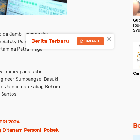
Gub
Ibu
Syu
olda Jambi menggelar
×
Ker
Berita Terbaru
an Safety Penerimaan BBM
UPDATE
tamina Patra Niaga
Bw Luxury pada Rabu,
Car
Engineer Sumbangsel Basuki
tri Jambi dan Kabag Bekum
 Santos.
PRI 2024
Be
Ditanam Personil Polsek