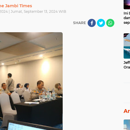
he Jambi Times
2024 | Jumat, September 13, 2024 WIB
Ini
dan
sep
SHARE
Jef
Ora
Ar