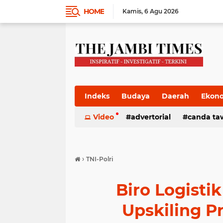
HOME
Kamis
6 Agu 2026
Indeks
Budaya
Daerah
Ekon
Pemkab
Video
Pemprov
advertorial
Politik
canda ta
Pres
›
TNI-Polri
Biro Logisti
Upskiling 