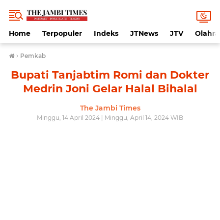
Home
Terpopuler
Indeks
JTNews
JTV
Olahr
›
Pemkab
Bupati Tanjabtim Romi dan Dokter
Medrin Joni Gelar Halal Bihalal
The Jambi Times
Minggu, 14 April 2024 | Minggu, April 14, 2024 WIB