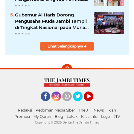
Tanjabtim
Gubernur Al Haris Dorong
Pengusaha Muda Jambi Tampil
di Tingkat Nasional pada Munas
HIPMI ke-18
Lihat Selengkapnya
Facebook
Instagram
Whatsapp
Twitter
YouTube
Redaksi
Pedoman Media Siber
The JT
News
Iklan
Promosi
My Quran
Blog
Lokak
Kilas Info
Lego
JTV
Copyright ©
2026 Berita The Jambi Times