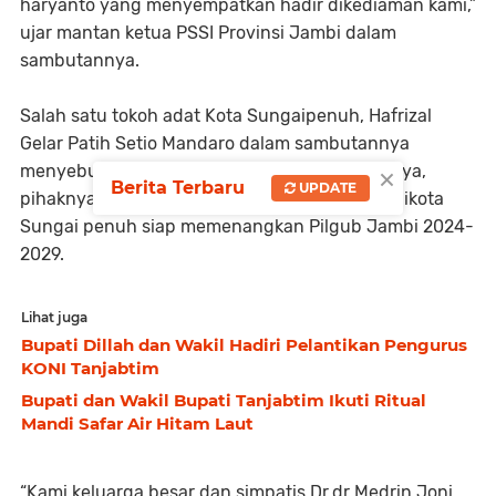
haryanto yang menyempatkan hadir dikediaman kami,”
ujar mantan ketua PSSI Provinsi Jambi dalam
sambutannya.
Salah satu tokoh adat Kota Sungaipenuh, Hafrizal
Gelar Patih Setio Mandaro dalam sambutannya
×
menyebutkan jika Bapak Romi Haryanto percaya,
Berita Terbaru
UPDATE
pihaknya bersama tokoh pemuda dan ulama dikota
Sungai penuh siap memenangkan Pilgub Jambi 2024-
2029.
Lihat juga
Bupati Dillah dan Wakil Hadiri Pelantikan Pengurus
KONI Tanjabtim
Bupati dan Wakil Bupati Tanjabtim Ikuti Ritual
Mandi Safar Air Hitam Laut
“Kami keluarga besar dan simpatis Dr.dr Medrin Joni