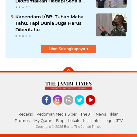
Dioptimalkan Hadapi Segala
Bentuk Ancaman
Kapendam I/BB: Tuhan Maha
Tahu, Tapi Dunia Juga Harus
Diberitahu
Lihat Selengkapnya
Facebook
Instagram
Whatsapp
Twitter
YouTube
Redaksi
Pedoman Media Siber
The JT
News
Iklan
Promosi
My Quran
Blog
Lokak
Kilas Info
Lego
JTV
Copyright ©
2026 Berita The Jambi Times