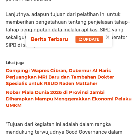
Lanjutnya, adapun tujuan dari pelatihan ini untuk
memberikan pengetahuan tentang penjelasan tahap-
tahap penginputan data melalui aplikasi SIPD yang
×
sekaligus diimplementasikan langsung oleh operator
Berita Terbaru
UPDATE
SIPD di setiap OPD.
Lihat juga
Dampingi Wapres Gibran, Gubernur Al Haris
Perjuangkan MRI Baru dan Tambahan Dokter
Spesialis untuk RSUD Raden Mattaher
Nobar Piala Dunia 2026 di Provinsi Jambi
Diharapkan Mampu Menggerakkan Ekonomi Pelaku
UMKM
"Tujuan dari kegiatan ini adalah dalam rangka
mendukung terwujudnya Good Governance dalam