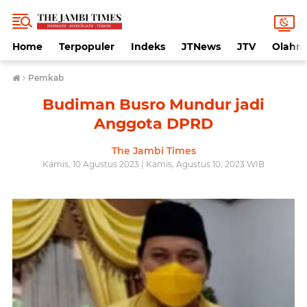
Home
Terpopuler
Indeks
JTNews
JTV
Olahr
›
Pemkab
Budiman Busro Mundur jadi
Anggota DPRD
The Jambi Times
Kamis, 10 Agustus 2023 | Kamis, Agustus 10, 2023 WIB