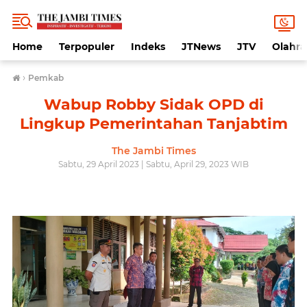
Home
Terpopuler
Indeks
JTNews
JTV
Olahr
›
Pemkab
Wabup Robby Sidak OPD di
Lingkup Pemerintahan Tanjabtim
The Jambi Times
Sabtu, 29 April 2023 | Sabtu, April 29, 2023 WIB