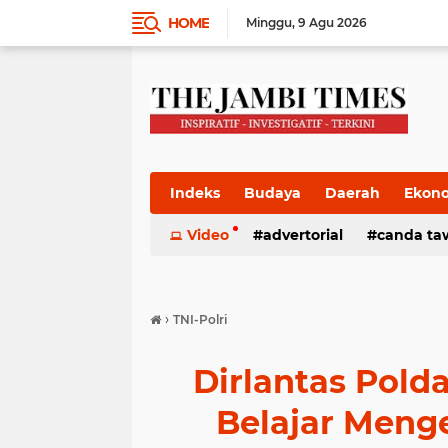
HOME
Minggu
9 Agu 2026
Indeks
Budaya
Daerah
Ekon
Pemkab
Video
Pemprov
advertorial
Politik
canda ta
Pres
›
TNI-Polri
Dirlantas Pold
Belajar Meng