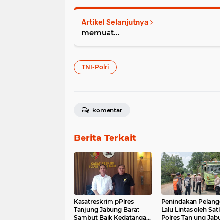
Artikel Selanjutnya
memuat...
TNI-Polri
komentar
Berita Terkait
Kasatreskrim pPlres
Penindakan Pelang
Tanjung Jabung Barat
Lalu Lintas oleh Sat
Sambut Baik Kedatangan
Polres Tanjung Jab