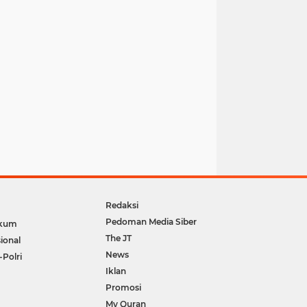
Redaksi
Pedoman Media Siber
kum
The JT
ional
News
-Polri
Iklan
Promosi
My Quran