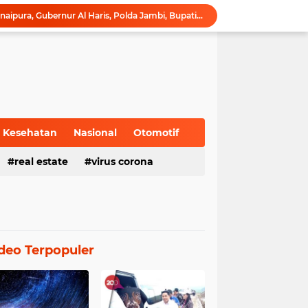
Ribuan Pelari Padati Telanaipura, Gubernur Al Haris, Polda Jambi, Bupati/Wali Kota Lepas Flag Off Presisi Merdeka Run 2026
Wagub Sani Bersama Wamen Dikdasmen RI Luncurkan Aplikasi Bungo Pintar, Dorong Transformasi Digital Pendidikan di Jambi
Gubernur Al Haris Buka Jambi Elok Nian Kota Jambi 2026: Bahagia Berbudaya di Serambi Tanah Pilih Pusako Betuah
Hadiri Forum Ekonomi Bisnis, Sekda Sudirman Tekankan Tata Kelola Migas dengan Memperhatikan Aspek Lingkungan
Gubernur Al Haris Buka PKKMB Poltekkes Kemenkes Jambi, Tekankan Peran Strategis Tenaga Kesehatan dan Promosi Kesehatan
Gubernur Al Haris Terima Audiensi Ketua Umum DPP Walubi Siti Hartati Murdaya, Bahas Kerukunan dan Pemberdayaan Umat
Gubernur Al Haris Dorong Sungai Penuh Jadi Destinasi Wisata Budaya Unggulan
Tinjau Tol Bayung Lencir, Wapres Pastikan Konektivitas Sumatra Berjalan Optimal
Kesehatan
Nasional
Otomotif
Dampingi Wapres Gibran, Gubernur Al Haris Perjuangkan MRI Baru dan Tambahan Dokter Spesialis untuk RSUD Raden Mattaher
real estate
virus corona
Turun Langsung Padamkan Karhutla di Air Merah, Gubernur Al Haris: Api Sudah 3 Hari, Gambut Sulit Dipadamkan
deo Terpopuler