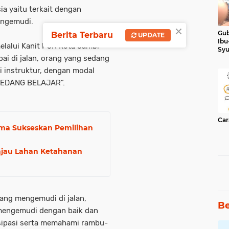
a yaitu terkait dengan
engemudi.
×
Gub
Berita Terbaru
UPDATE
Ibu
elalui Kanit PJR Kota Jambi
Syu
Ker
ai di jalan, orang yang sedang
 instruktur, dengan modal
 SEDANG BELAJAR”.
Car
ama Sukseskan Pemilihan
jau Lahan Ketahanan
yang mengemudi di jalan,
Be
 mengemudi dengan baik dan
tisipasi serta memahami rambu-