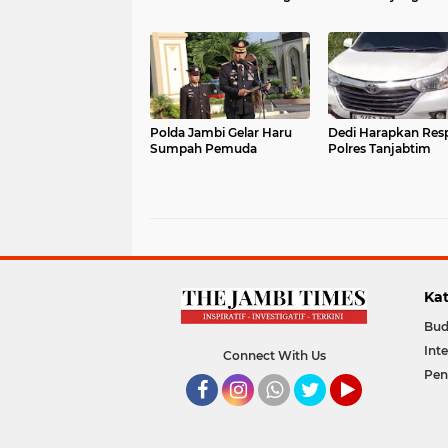
Media BITV
Timur bersama Lint
Sektoral
Polda Jambi Gelar Haru
Dedi Harapkan Resp
Sumpah Pemuda
Polres Tanjabtim
Kat
Bud
Int
Connect With Us
Pen
Facebook
Instagram
Whatsapp
Twitter
YouTube