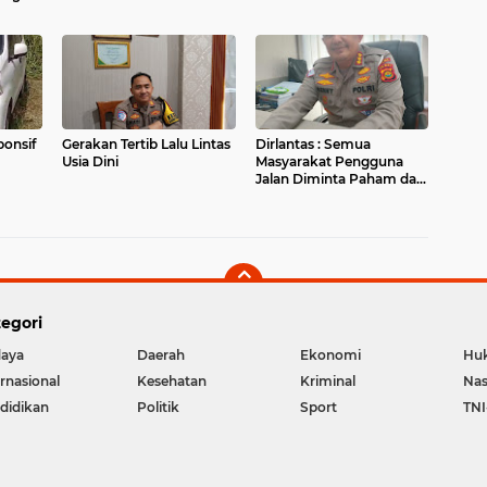
as
onsif
Gerakan Tertib Lalu Lintas
Dirlantas : Semua
Usia Dini
Masyarakat Pengguna
Jalan Diminta Paham dan
tidak Egois
egori
aya
Daerah
Ekonomi
Hu
ernasional
Kesehatan
Kriminal
Nas
didikan
Politik
Sport
TNI