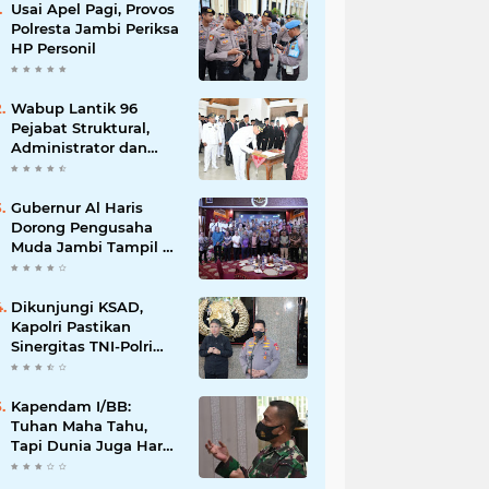
Usai Apel Pagi, Provos
Polresta Jambi Periksa
HP Personil
Wabup Lantik 96
Pejabat Struktural,
Administrator dan
Pengawas di Lingkup
Pemkab Tanjabtim
Gubernur Al Haris
Dorong Pengusaha
Muda Jambi Tampil di
Tingkat Nasional pada
Munas HIPMI ke-18
Dikunjungi KSAD,
Kapolri Pastikan
Sinergitas TNI-Polri
Dioptimalkan Hadapi
Segala Bentuk
Ancaman
Kapendam I/BB:
Tuhan Maha Tahu,
Tapi Dunia Juga Harus
Diberitahu