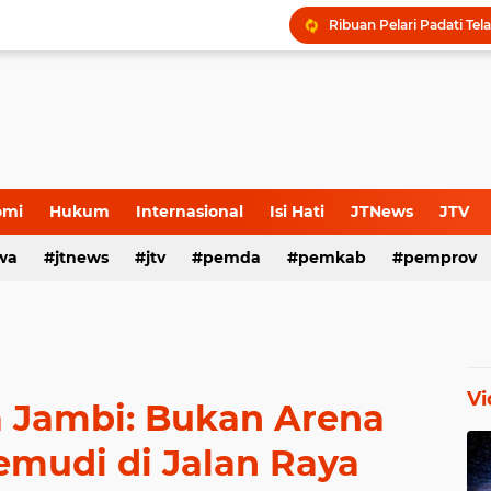
omi
Hukum
Internasional
Isi Hati
JTNews
JTV
wa
s Release
jtnews
Sport
jtv
TNI POLRI
pemda
TNI-Polri
pemkab
pemprov
Vi
a Jambi: Bukan Arena
emudi di Jalan Raya