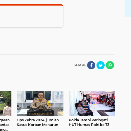
SHARE
garan
Ops Zebra 2024 ,jumlah
Polda Jambi Peringati
lantas
Kasus Korban Menurun
HUT Humas Polri ke 73
ung