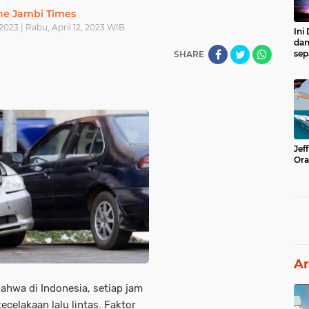
he Jambi Times
 2023 | Rabu, April 12, 2023 WIB
Ini
dan
sep
SHARE
Jef
Ora
Ar
hwa di Indonesia, setiap jam
ecelakaan lalu lintas. Faktor