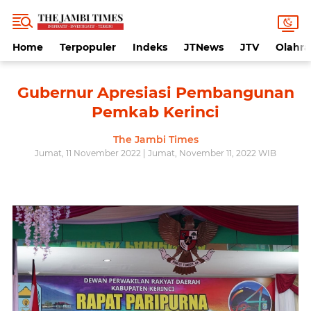
Home
Terpopuler
Indeks
JTNews
JTV
Olahr
Gubernur Apresiasi Pembangunan
Pemkab Kerinci
The Jambi Times
Jumat, 11 November 2022 | Jumat, November 11, 2022 WIB