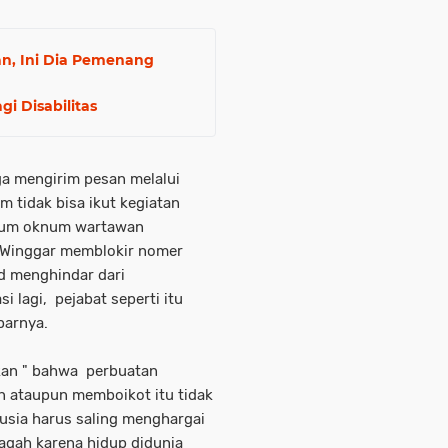
n, Ini Dia Pemenang
i Disabilitas
ga mengirim pesan melalui
 tidak bisa ikut kegiatan
knum oknum wartawan
lu Winggar memblokir nomer
 menghindar dari
 lagi, pejabat seperti itu
parnya.
kan " bahwa perbuatan
n ataupun memboikot itu tidak
usia harus saling menghargai
gah karena hidup didunia