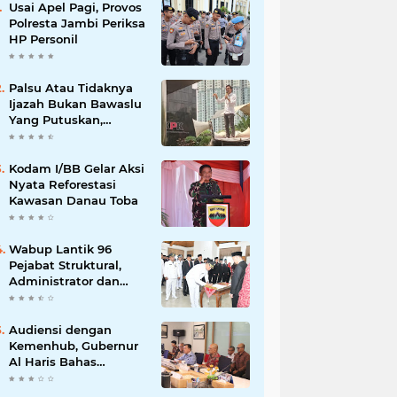
Usai Apel Pagi, Provos
Polresta Jambi Periksa
HP Personil
Palsu Atau Tidaknya
Ijazah Bukan Bawaslu
Yang Putuskan,
Tunggu Proses Hukum
Kodam I/BB Gelar Aksi
Nyata Reforestasi
Kawasan Danau Toba
Wabup Lantik 96
Pejabat Struktural,
Administrator dan
Pengawas di Lingkup
Pemkab Tanjabtim
Audiensi dengan
Kemenhub, Gubernur
Al Haris Bahas
Pembangunan Jalur
Kereta Api