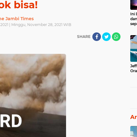
ok bisa!
Ini
he Jambi Times
dan
sep
2021 | Minggu, November 28, 2021 WIB
SHARE
Jef
Ora
Ar