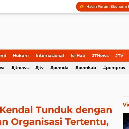
omi
Hukum
Internasional
Isi Hati
JTNews
JTV
wa
s Release
jtnews
Sport
jtv
TNI POLRI
pemda
TNI-Polri
pemkab
pemprov
Vi
 Kendal Tunduk dengan
 Organisasi Tertentu,