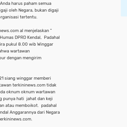
. Anda harus paham semua
gaji oleh Negara, bukan digaji
ganisasi tertentu.
news.com al menjelaskan "
 Humas DPRD Kendal, Padahal
kira pukul 8.00 wib Winggar
bahwa wartawan
tour dengan mengirim
021 siang winggar memberi
tawan terkininews.com tidak
n ada oknum oknum wartawan
g punya hati jahat dan keji
kan atau memboikot. padahal
endal Anggarannya dari Negara
terkininews.com.