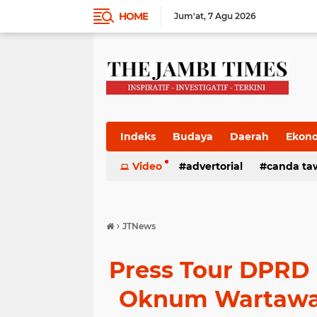
HOME
Jum'at
7 Agu 2026
Indeks
Budaya
Daerah
Ekon
Pemkab
Video
Pemprov
advertorial
Politik
canda ta
Pres
›
JTNews
Press Tour DPRD
Oknum Wartawan