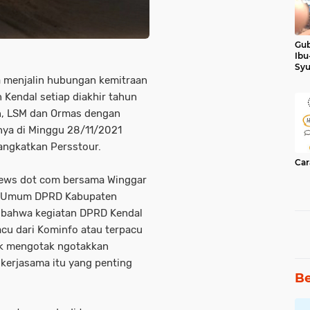
Gub
Ibu
Syu
Ker
 menjalin hubungan kemitraan
Kendal setiap diakhir tahun
, LSM dan Ormas dengan
nya di Minggu 28/11/2021
angkatkan Persstour.
Car
inews dot com bersama Winggar
ag Umum DPRD Kabupaten
 bahwa kegiatan DPRD Kendal
pacu dari Kominfo atau terpacu
dak mengotak ngotakkan
kerjasama itu yang penting
Be