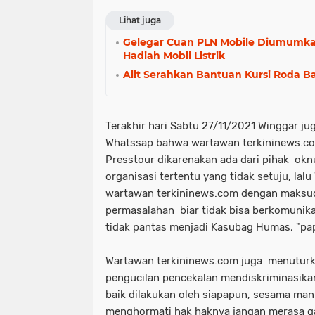
Lihat juga
Gelegar Cuan PLN Mobile Diumumka
Hadiah Mobil Listrik
Alit Serahkan Bantuan Kursi Roda Bag
Terakhir hari Sabtu 27/11/2021 Winggar ju
Whatssap bahwa wartawan terkininews.com
Presstour dikarenakan ada dari pihak o
organisasi tertentu yang tidak setuju, la
wartawan terkininews.com dengan maksud
permasalahan biar tidak bisa berkomunikasi
tidak pantas menjadi Kasubag Humas, "pa
Wartawan terkininews.com juga menutur
pengucilan pencekalan mendiskriminasika
baik dilakukan oleh siapapun, sesama man
menghormati hak haknya jangan merasa ga