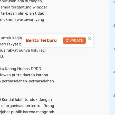
eputusan ada di tangan
semua tergantung Winggar
 terkesan plin-plan tidak
gan oknum wartawan yang
×
 untuk kegiatan Presstour
Berita Terbaru
UPDATE
dari rakyat bukan dari oknum
ua rakyat punya hak, jadi
D.
laku Kabag Humas DPRD
rtawan putra daerah karena
n permasalahan-permasalahan
 Kendal lebih tunduk dengan
i organisasi tertentu. Orang
pejabat publik karena mengotak