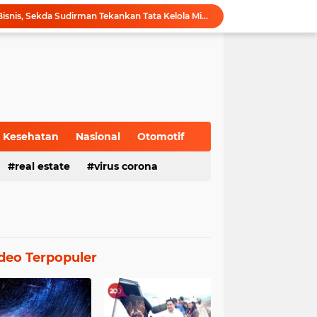
Hadiri Forum Ekonomi Bisnis, Sekda Sudirman Tekankan Tata Kelola Migas dengan Memperhatikan Aspek Lingkungan
Gubernur Al Haris Buka PKKMB Poltekkes Kemenkes Jambi, Tekankan Peran Strategis Tenaga Kesehatan dan Promosi Kesehatan
Gubernur Al Haris Terima Audiensi Ketua Umum DPP Walubi Siti Hartati Murdaya, Bahas Kerukunan dan Pemberdayaan Umat
Gubernur Al Haris Dorong Sungai Penuh Jadi Destinasi Wisata Budaya Unggulan
Tinjau Tol Bayung Lencir, Wapres Pastikan Konektivitas Sumatra Berjalan Optimal
Dampingi Wapres Gibran, Gubernur Al Haris Perjuangkan MRI Baru dan Tambahan Dokter Spesialis untuk RSUD Raden Mattaher
Nobar Piala Dunia 2026 di Provinsi Jambi Diharapkan Mampu Menggerakkan Ekonomi Pelaku UMKM
Pemprov Jambi fasilitasi Nobar Semi Final dan Final Piala Dunia di Kantor dan Rumah Dinas Gubernur
Kesehatan
Nasional
Otomotif
Gubernur Al Haris Harap Kenduri Sko Jadi Pemersatu dan Dorong Perbaikan Sarana Desa
Gubernur Al Haris Buka Jambi Elok Nian Kota Jambi 2026: Bahagia Berbudaya di Serambi Tanah Pilih Pusako Betuah
real estate
virus corona
deo Terpopuler