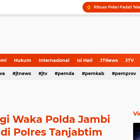
omi
Hukum
Internasional
Isi Hati
JTNews
JTV
wa
s Release
jtnews
Sport
jtv
TNI POLRI
pemda
TNI-Polri
pemkab
pemprov
Vi
gi Waka Polda Jambi
 di Polres Tanjabtim