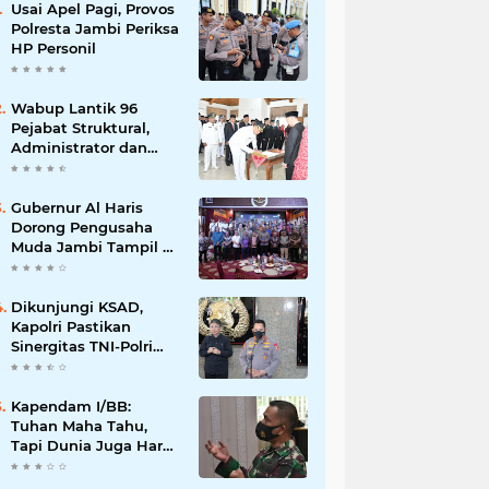
Usai Apel Pagi, Provos
Polresta Jambi Periksa
HP Personil
Wabup Lantik 96
Pejabat Struktural,
Administrator dan
Pengawas di Lingkup
Pemkab Tanjabtim
Gubernur Al Haris
Dorong Pengusaha
Muda Jambi Tampil di
Tingkat Nasional pada
Munas HIPMI ke-18
Dikunjungi KSAD,
Kapolri Pastikan
Sinergitas TNI-Polri
Dioptimalkan Hadapi
Segala Bentuk
Ancaman
Kapendam I/BB:
Tuhan Maha Tahu,
Tapi Dunia Juga Harus
Diberitahu