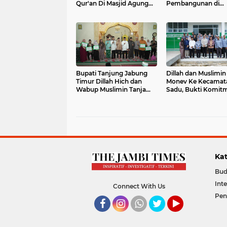
Qur'an Di Masjid Agung
Pembangunan di
Nur Ad Darojat
Kecamatan Kua
Bupati Tanjung Jabung
Dillah dan Muslimin
Timur Dillah Hich dan
Monev Ke Kecamat
Wabup Muslimin Tanja
Sadu, Bukti Komit
Sapari Ramadhan di Kec
Pemda Berjalan
Sadu
Kat
Bud
Int
Connect With Us
Pen
Facebook
Instagram
Whatsapp
Twitter
YouTube