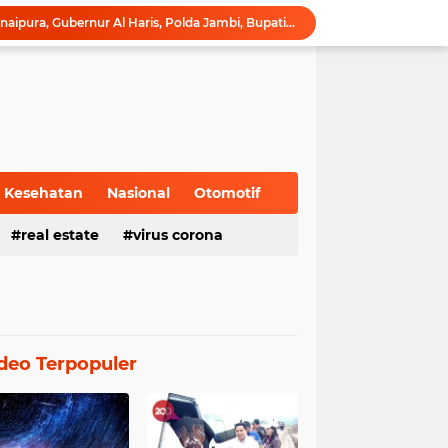
Ribuan Pelari Padati Telanaipura, Gubernur Al Haris, Polda Jambi, Bupati/Wali Kota Lepas Flag Off Presisi Merdeka Run 2026
Wagub Sani Bersama Wamen Dikdasmen RI Luncurkan Aplikasi Bungo Pintar, Dorong Transformasi Digital Pendidikan di Jambi
Gubernur Al Haris Buka Jambi Elok Nian Kota Jambi 2026: Bahagia Berbudaya di Serambi Tanah Pilih Pusako Betuah
Hadiri Forum Ekonomi Bisnis, Sekda Sudirman Tekankan Tata Kelola Migas dengan Memperhatikan Aspek Lingkungan
Gubernur Al Haris Buka PKKMB Poltekkes Kemenkes Jambi, Tekankan Peran Strategis Tenaga Kesehatan dan Promosi Kesehatan
Gubernur Al Haris Terima Audiensi Ketua Umum DPP Walubi Siti Hartati Murdaya, Bahas Kerukunan dan Pemberdayaan Umat
Gubernur Al Haris Dorong Sungai Penuh Jadi Destinasi Wisata Budaya Unggulan
Tinjau Tol Bayung Lencir, Wapres Pastikan Konektivitas Sumatra Berjalan Optimal
Kesehatan
Nasional
Otomotif
Dampingi Wapres Gibran, Gubernur Al Haris Perjuangkan MRI Baru dan Tambahan Dokter Spesialis untuk RSUD Raden Mattaher
real estate
virus corona
Turun Langsung Padamkan Karhutla di Air Merah, Gubernur Al Haris: Api Sudah 3 Hari, Gambut Sulit Dipadamkan
deo Terpopuler