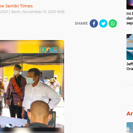
he Jambi Times
2021 | Senin, November 01, 2021 WIB
Ini
dan
sep
SHARE
Jef
Ora
Ar