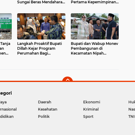
Sungai Beras Mendahara
Pertama Kepemimpinan
la Jambi
Ulu
Dillah Hich - Muslimin
Tanja
 Tanja
Langkah Proaktif Bupati
Bupati dan Wabup Monev
an
Dillah Kejar Program
Pembangunan di
men
Perumahan Bagi
Kecamatan Nipah
Warganya
Panjang
egori
aya
Daerah
Ekonomi
Hu
ernasional
Kesehatan
Kriminal
Nas
didikan
Politik
Sport
TNI