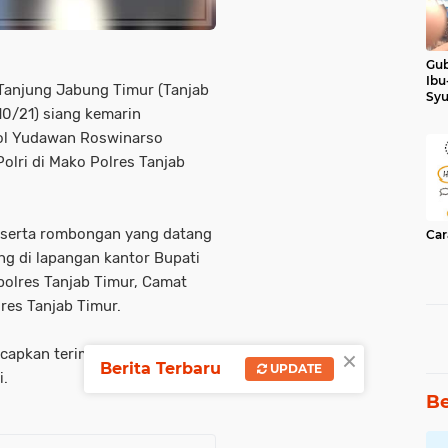
Gub
Ibu
Tanjung Jabung Timur (Tanjab
Syu
Ker
10/21) siang kemarin
ol Yudawan Roswinarso
olri di Mako Polres Tanjab
eserta rombongan yang datang
Car
g di lapangan kantor Bupati
polres Tanjab Timur, Camat
lres Tanjab Timur.
×
apkan terima kasih atas kerja
Berita Terbaru
UPDATE
i.
Be