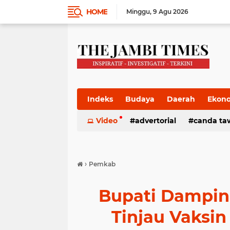
HOME
Minggu
9 Agu 2026
Indeks
Budaya
Daerah
Ekon
Pemkab
Video
Pemprov
advertorial
Politik
canda ta
Pres
›
Pemkab
Bupati Dampin
Tinjau Vaksin