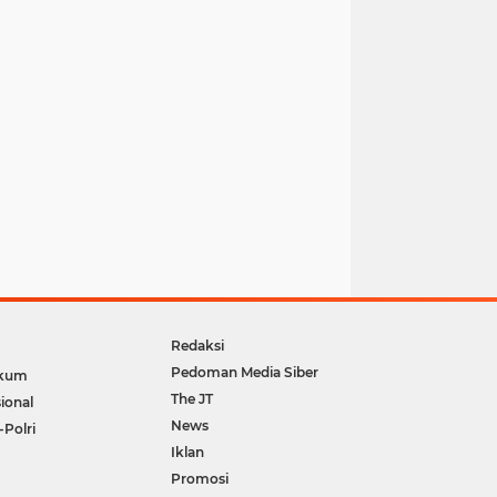
Redaksi
Pedoman Media Siber
kum
The JT
ional
News
-Polri
Iklan
Promosi