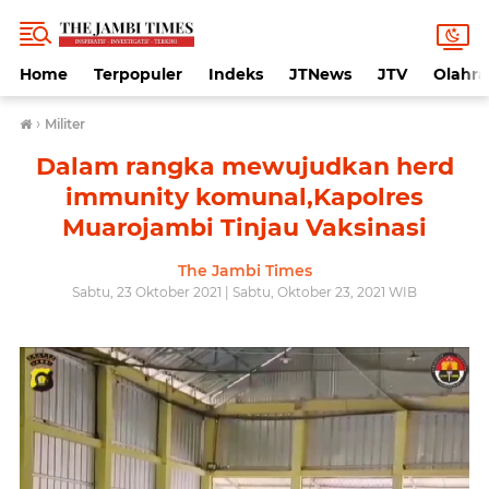
Home
Terpopuler
Indeks
JTNews
JTV
Olahr
›
Militer
Dalam rangka mewujudkan herd
immunity komunal,Kapolres
Muarojambi Tinjau Vaksinasi
The Jambi Times
Sabtu, 23 Oktober 2021 | Sabtu, Oktober 23, 2021 WIB