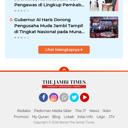
Pengawas di Lingkup Pemkab
Tanjabtim
Gubernur Al Haris Dorong
Pengusaha Muda Jambi Tampil
di Tingkat Nasional pada Munas
HIPMI ke-18
Lihat Selengkapnya
Facebook
Instagram
Whatsapp
Twitter
YouTube
Redaksi
Pedoman Media Siber
The JT
News
Iklan
Promosi
My Quran
Blog
Lokak
Kilas Info
Lego
JTV
Copyright ©
2026 Berita The Jambi Times