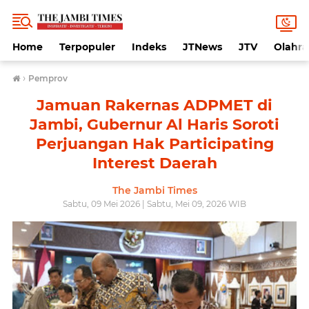
Home
Terpopuler
Indeks
JTNews
JTV
Olahr
›
Pemprov
Jamuan Rakernas ADPMET di
Jambi, Gubernur Al Haris Soroti
Perjuangan Hak Participating
Interest Daerah
The Jambi Times
Sabtu, 09 Mei 2026 | Sabtu, Mei 09, 2026 WIB