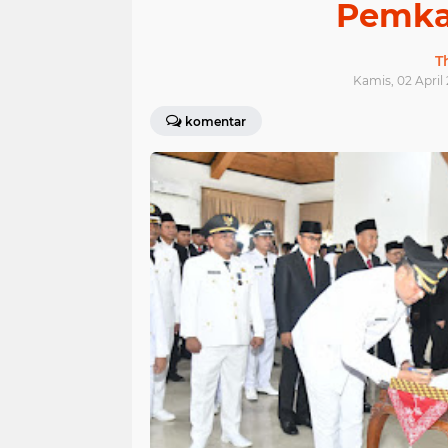
Pemka
T
Kamis, 02 April
komentar