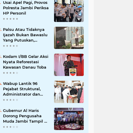
Usai Apel Pagi, Provos
Polresta Jambi Periksa
HP Personil
Palsu Atau Tidaknya
Ijazah Bukan Bawaslu
Yang Putuskan,
Tunggu Proses Hukum
Kodam I/BB Gelar Aksi
Nyata Reforestasi
Kawasan Danau Toba
Wabup Lantik 96
Pejabat Struktural,
Administrator dan
Pengawas di Lingkup
Pemkab Tanjabtim
Gubernur Al Haris
Dorong Pengusaha
Muda Jambi Tampil di
Tingkat Nasional pada
Munas HIPMI ke-18