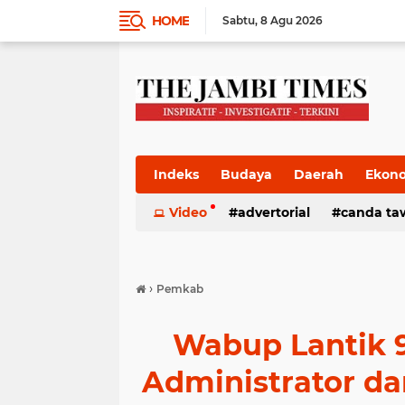
HOME
Sabtu
8 Agu 2026
Indeks
Budaya
Daerah
Ekon
Pemkab
Video
Pemprov
advertorial
Politik
canda ta
Pres
›
Pemkab
Wabup Lantik 9
Administrator d