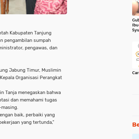
Gub
Ibu
Syu
tah Kabupaten Tanjung
Ker
an pengambilan sumpah
ministrator, pengawas, dan
njung Jabung Timur, Muslimin
Car
ra Kepala Organisasi Perangkat
min Tanja menegaskan bahwa
aptasi dan memahami tugas
g-masing.
engan baik, perbaiki yang
pekerjaan yang tertunda,”
Be