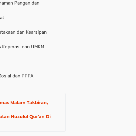
 Tanaman Pangan dan
rat
ustakaan dan Kearsipan
nas Koperasi dan UMKM
 Sosial dan PPPA
ibmas Malam Takbiran,
atan Nuzulul Qur'an Di