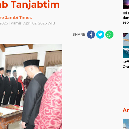
b Tanjabtim
Ini
he Jambi Times
dan
sep
 2026 | Kamis, April 02, 2026 WIB
SHARE
Jef
Ora
Ar