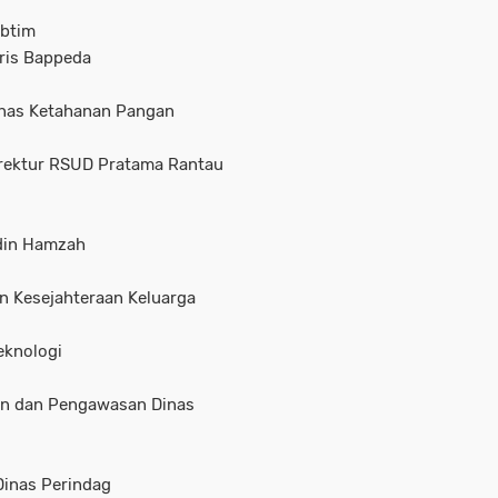
abtim
taris Bappeda
 Dinas Ketahanan Pangan
irektur RSUD Pratama Rantau
rdin Hamzah
an Kesejahteraan Keluarga
Teknologi
gaan dan Pengawasan Dinas
 Dinas Perindag