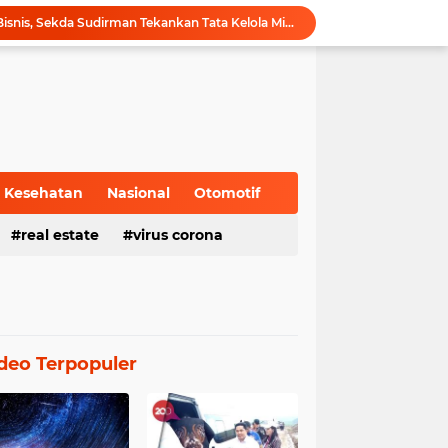
Hadiri Forum Ekonomi Bisnis, Sekda Sudirman Tekankan Tata Kelola Migas dengan Memperhatikan Aspek Lingkungan
Gubernur Al Haris Buka PKKMB Poltekkes Kemenkes Jambi, Tekankan Peran Strategis Tenaga Kesehatan dan Promosi Kesehatan
Gubernur Al Haris Terima Audiensi Ketua Umum DPP Walubi Siti Hartati Murdaya, Bahas Kerukunan dan Pemberdayaan Umat
Gubernur Al Haris Dorong Sungai Penuh Jadi Destinasi Wisata Budaya Unggulan
Tinjau Tol Bayung Lencir, Wapres Pastikan Konektivitas Sumatra Berjalan Optimal
Dampingi Wapres Gibran, Gubernur Al Haris Perjuangkan MRI Baru dan Tambahan Dokter Spesialis untuk RSUD Raden Mattaher
Nobar Piala Dunia 2026 di Provinsi Jambi Diharapkan Mampu Menggerakkan Ekonomi Pelaku UMKM
Pemprov Jambi fasilitasi Nobar Semi Final dan Final Piala Dunia di Kantor dan Rumah Dinas Gubernur
Kesehatan
Nasional
Otomotif
Gubernur Al Haris Harap Kenduri Sko Jadi Pemersatu dan Dorong Perbaikan Sarana Desa
real estate
virus corona
Gubernur Al Haris Buka Jambi Elok Nian Kota Jambi 2026: Bahagia Berbudaya di Serambi Tanah Pilih Pusako Betuah
deo Terpopuler