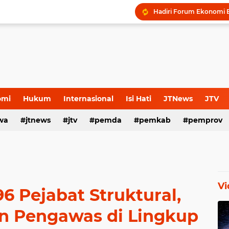
omi
Hukum
Internasional
Isi Hati
JTNews
JTV
wa
s Release
jtnews
Sport
jtv
TNI POLRI
pemda
TNI-Polri
pemkab
pemprov
Vi
6 Pejabat Struktural,
an Pengawas di Lingkup