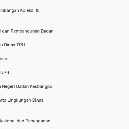
gembangan Koleksi &
omi dan Pembangunan Badan
an Dinas TPH
unan
 PUPR
lam Negeri Badan Kesbangpol
 Tata Lingkungan Dinas
 Nasional dan Penanganan