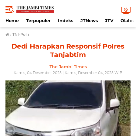
Home
Terpopuler
Indeks
JTNews
JTV
Olahr
›
TNI-Polri
Dedi Harapkan Responsif Polres
Tanjabtim
The Jambi Times
Kamis, 04 Desember 2025 | Kamis, Desember 04, 2025 WIB