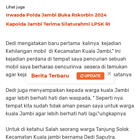
Lihat juga
Irwasda Polda Jambi Buka Rskorbin 2024
Kapolda Jambi Terima Silaturahmi LPSK RI
Dedi mengatakan baru pertama kalinya kejadian
Kehilangan mobil di Kecamatan Kuala Jambi," Ini
kejadian perdana di tempat saya pencurian sebuah
mobil saya berharap pencurinya segera di temukan
×
agar kejadian serupa tidak terulang kembali, ' katanya
Berita Terbaru
UPDATE
Dedi juga menyampaikan kepada warga kuala Jambi
agar lebih berhati hati dan waspada, " Seperti nya
tempat kita sudah tidak aman pesan saya untuk warga
kuala Jambi agar lebih berhati hati lagi,"ungkapnya
Untuk di ketahui Salah seorang warga Tanjung Solok
Kecamatan Kuala jambi bernama Dedi Saputra,