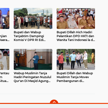
Bupati dan Wabup
Bupati Dillah Hich Hadiri
njian
Tanjabtim Dampingi
Pelantikan DPD HKTI dan
Daerah
Komisi V DPR RI Edi
Wanita Tani Indonesi la di
ran
Purwanto Kunker Tinjau
Muaro Jambi
Ruas Jalan
Wabup Muslimin Tanja
Bupati Dillah dan Wabup
am
Hadiri Peringatan Nuzulul
Muslimin Tanja Movev
ituasi
Qur'an Di Masjid Agung
Pembangunan di
Nur Ad Darojat
Kecamatan Kuala Jambi