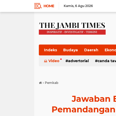
HOME
Kamis
6 Agu 2026
Indeks
Budaya
Daerah
Ekon
Pemkab
Video
Pemprov
advertorial
Politik
canda ta
Pres
›
Pemkab
Jawaban 
Pemandangan 