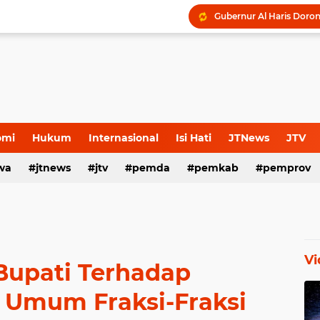
omi
Hukum
Internasional
Isi Hati
JTNews
JTV
wa
s Release
jtnews
Sport
jtv
TNI POLRI
pemda
TNI-Polri
pemkab
pemprov
Vi
Bupati Terhadap
Umum Fraksi-Fraksi