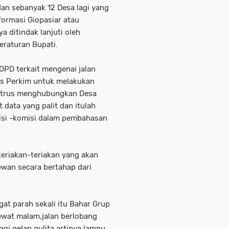
dan sebanyak 12 Desa lagi yang
formasi Giopasiar atau
a ditindak lanjuti oleh
eraturan Bupati.
OPD terkait mengenai jalan
as Perkim untuk melakukan
 trus menghubungkan Desa
data yang palit dan itulah
isi -komisi dalam pembahasan
teriakan-teriakan yang akan
ewan secara bertahap dari
ngat parah sekali itu Bahar Grup
lewat malam,jalan berlobang
agi gelap gulita artinya lampu