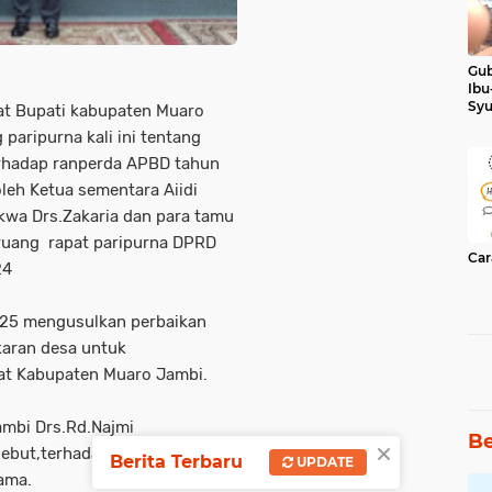
Gub
Ibu
Syu
at Bupati kabupaten Muaro
Ker
paripurna kali ini tentang
erhadap ranperda APBD tahun
leh Ketua sementara Aiidi
ekwa Drs.Zakaria dan para tamu
ruang rapat paripurna DPRD
Car
24
025 mengusulkan perbaikan
karan desa untuk
at Kabupaten Muaro Jambi.
ambi Drs.Rd.Najmi
Be
×
ebut,terhadap pertanyaan
Berita Terbaru
UPDATE
ama.