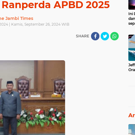
 Ranperda APBD 2025
Ini
he Jambi Times
dan
sep
2024 | Kamis, September 26, 2024 WIB
SHARE
Jef
Ora
Ar