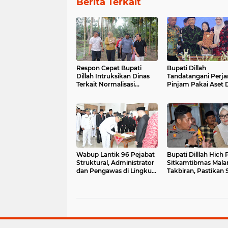
Berita Terkait
Respon Cepat Bupati
Bupati Dillah
Dillah Intruksikan Dinas
Tandatangani Perja
Terkait Normalisasi
Pinjam Pakai Aset 
Saluran Tidak Optimal
Untuk Penyelengga
SR
Wabup Lantik 96 Pejabat
Bupati Dilllah Hich Pantau
Struktural, Administrator
Sitkamtibmas Mal
dan Pengawas di Lingkup
Takbiran, Pastikan S
Pemkab Tanjabtim
Aman dan Kondusif