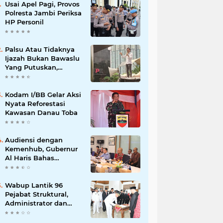
Usai Apel Pagi, Provos
Polresta Jambi Periksa
HP Personil
Palsu Atau Tidaknya
Ijazah Bukan Bawaslu
Yang Putuskan,
Tunggu Proses Hukum
Kodam I/BB Gelar Aksi
Nyata Reforestasi
Kawasan Danau Toba
Audiensi dengan
Kemenhub, Gubernur
Al Haris Bahas
Pembangunan Jalur
Kereta Api
Wabup Lantik 96
Pejabat Struktural,
Administrator dan
Pengawas di Lingkup
Pemkab Tanjabtim