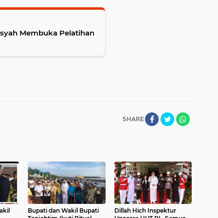
nsyah Membuka Pelatihan
SHARE
akil
Bupati dan Wakil Bupati
Dillah Hich Inspektur