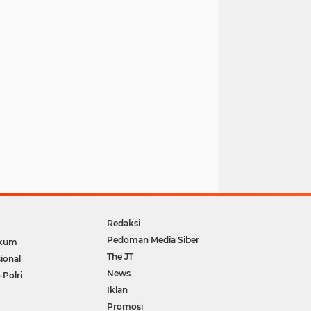
Redaksi
Pedoman Media Siber
kum
The JT
ional
News
-Polri
Iklan
Promosi