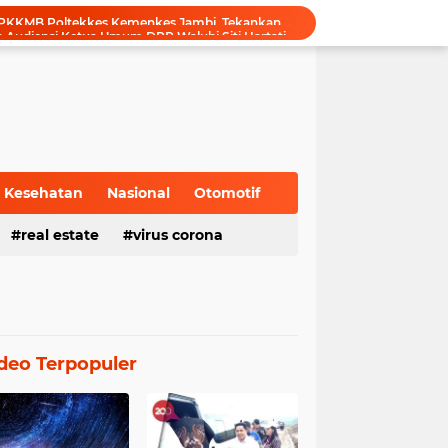
Gubernur Al Haris Terima Audiensi Ketua Umum DPP Walubi Siti Hartati Murdaya, Bahas Kerukunan dan Pemberdayaan Umat
Gubernur Al Haris Dorong Sungai Penuh Jadi Destinasi Wisata Budaya Unggulan
Tinjau Tol Bayung Lencir, Wapres Pastikan Konektivitas Sumatra Berjalan Optimal
Dampingi Wapres Gibran, Gubernur Al Haris Perjuangkan MRI Baru dan Tambahan Dokter Spesialis untuk RSUD Raden Mattaher
Nobar Piala Dunia 2026 di Provinsi Jambi Diharapkan Mampu Menggerakkan Ekonomi Pelaku UMKM
Pemprov Jambi fasilitasi Nobar Semi Final dan Final Piala Dunia di Kantor dan Rumah Dinas Gubernur
Gubernur Al Haris Harap Kenduri Sko Jadi Pemersatu dan Dorong Perbaikan Sarana Desa
Gubernur Al Haris Buka Jambi Elok Nian Kota Jambi 2026: Bahagia Berbudaya di Serambi Tanah Pilih Pusako Betuah
Kesehatan
Nasional
Otomotif
Hadiri Forum Ekonomi Bisnis, Sekda Sudirman Tekankan Tata Kelola Migas dengan Memperhatikan Aspek Lingkungan
real estate
virus corona
Gubernur Al Haris Buka PKKMB Poltekkes Kemenkes Jambi, Tekankan Peran Strategis Tenaga Kesehatan dan Promosi Kesehatan
deo Terpopuler