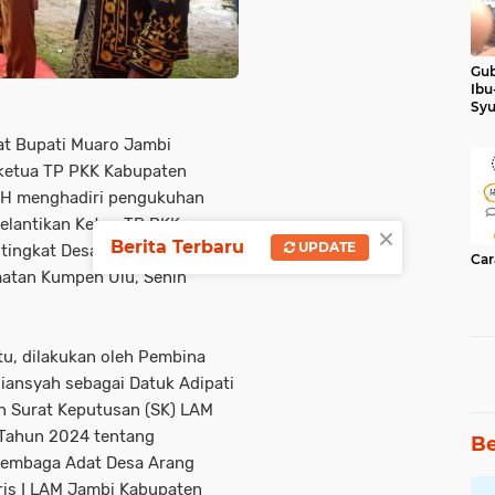
Gub
Ibu
Syu
Ker
at Bupati Muaro Jambi
 ketua TP PKK Kabupaten
,SH menghadiri pengukuhan
elantikan Ketua TP PKK
×
Berita Terbaru
UPDATE
tingkat Desa di dua Desa, Desa
Car
atan Kumpeh Ulu, Senin
u, dilakukan oleh Pembina
ansyah sebagai Datuk Adipati
n Surat Keputusan (SK) LAM
Tahun 2024 tentang
Be
Lembaga Adat Desa Arang
is I LAM Jambi Kabupaten