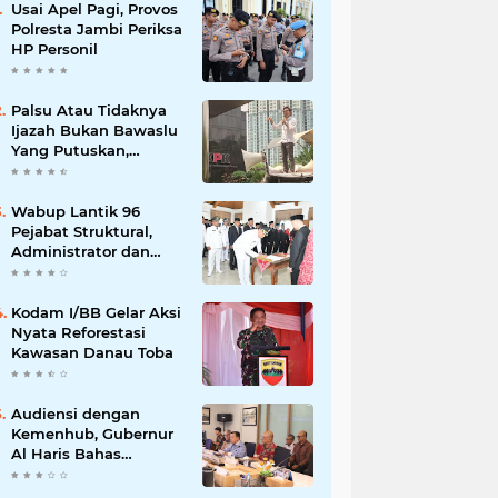
Usai Apel Pagi, Provos
Polresta Jambi Periksa
HP Personil
Palsu Atau Tidaknya
Ijazah Bukan Bawaslu
Yang Putuskan,
Tunggu Proses Hukum
Wabup Lantik 96
Pejabat Struktural,
Administrator dan
Pengawas di Lingkup
Pemkab Tanjabtim
Kodam I/BB Gelar Aksi
Nyata Reforestasi
Kawasan Danau Toba
Audiensi dengan
Kemenhub, Gubernur
Al Haris Bahas
Pembangunan Jalur
Kereta Api