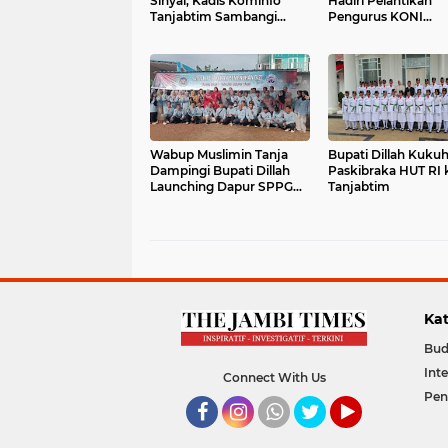
Sinyal, Kadis Kominfo
Hadiri Pelantikan
Tanjabtim Sambangi
Pengurus KONI
Telkom Landmark Jakarta
Tanjabtim
Wabup Muslimin Tanja
Bupati Dillah Kukuhkan
Dampingi Bupati Dillah
Paskibraka HUT RI ke 80
Launching Dapur SPPG
Tanjabtim
Talang Babat
Kat
Bud
Int
Connect With Us
Pen
Facebook
Instagram
Whatsapp
Twitter
YouTube