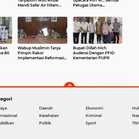
Tanjabtim Ikuti Ritual
Upacara HUT RI , Semua
Mandi Safar Air Hitam
Petugas Utama
Laut
Perempuan
Wabup Muslimin Tanja
Bupati Dillah Hich
Pimpin Rakor
Audensi Dengan PFID
Implementasi Reformasi
Kementerian PUPR
Birokrasi Pemkab
Tanjabtim
egori
aya
Daerah
Ekonomi
Hu
ernasional
Kesehatan
Kriminal
Nas
didikan
Politik
Sport
TNI