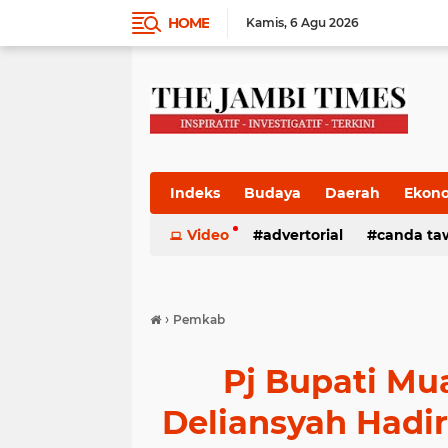
HOME
Kamis
6 Agu 2026
Indeks
Budaya
Daerah
Ekon
Pemkab
Video
Pemprov
advertorial
Politik
canda ta
Pres
›
Pemkab
Pj Bupati M
Deliansyah Had