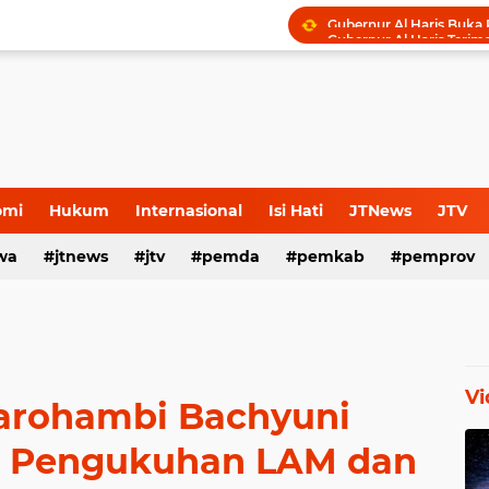
omi
Hukum
Internasional
Isi Hati
JTNews
JTV
wa
s Release
jtnews
Sport
jtv
TNI POLRI
pemda
TNI-Polri
pemkab
pemprov
Vi
uarohambi Bachyuni
ir Pengukuhan LAM dan