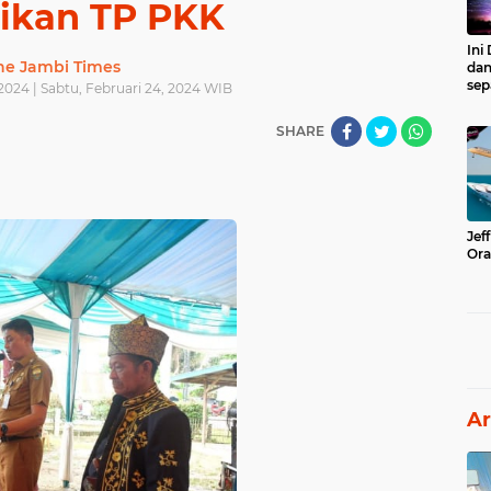
tikan TP PKK
Ini
he Jambi Times
dan
sep
2024 | Sabtu, Februari 24, 2024 WIB
SHARE
Jef
Ora
Ar