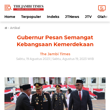
Home
Terpopuler
Indeks
JTNews
JTV
Olahr
›
Artikel
Gubernur Pesan Semangat
Kebangsaan Kemerdekaan
The Jambi Times
Sabtu, 19 Agustus 2023 | Sabtu, Agustus 19, 2023 WIB