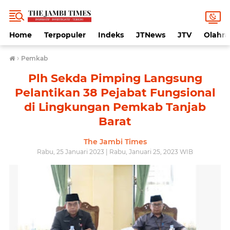
Home
Terpopuler
Indeks
JTNews
JTV
Olahr
›
Pemkab
Plh Sekda Pimping Langsung
Pelantikan 38 Pejabat Fungsional
di Lingkungan Pemkab Tanjab
Barat
The Jambi Times
Rabu, 25 Januari 2023 | Rabu, Januari 25, 2023 WIB