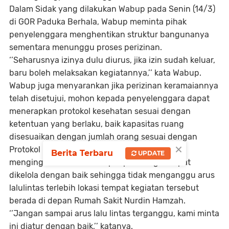
Dalam Sidak yang dilakukan Wabup pada Senin (14/3)
di GOR Paduka Berhala, Wabup meminta pihak
penyelenggara menghentikan struktur bangunanya
sementara menunggu proses perizinan.
‘’Seharusnya izinya dulu diurus, jika izin sudah keluar,
baru boleh melaksakan kegiatannya,’’ kata Wabup.
Wabup juga menyarankan jika perizinan keramaiannya
telah disetujui, mohon kepada penyelenggara dapat
menerapkan protokol kesehatan sesuai dengan
ketentuan yang berlaku, baik kapasitas ruang
disesuaikan dengan jumlah orang sesuai dengan
×
Protokol Kesehatan. Selain itu, Wabup juga
Berita Terbaru
UPDATE
mengingatkan terkait tempat parkir, agar dapat
dikelola dengan baik sehingga tidak menganggu arus
lalulintas terlebih lokasi tempat kegiatan tersebut
berada di depan Rumah Sakit Nurdin Hamzah.
‘’Jangan sampai arus lalu lintas terganggu, kami minta
ini diatur dengan baik,’’ katanya.