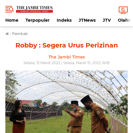
Home
Terpopuler
Indeks
JTNews
JTV
Olahr
›
Pemkab
Robby : Segera Urus Perizinan
The Jambi Times
Selasa, 15 Maret 2022 | Selasa, Maret 15, 2022 WIB