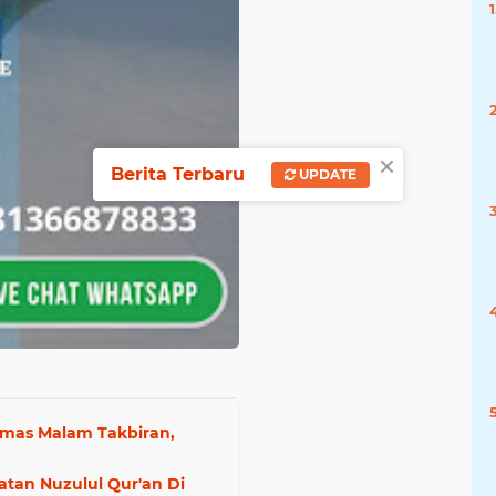
×
Berita Terbaru
UPDATE
ibmas Malam Takbiran,
atan Nuzulul Qur'an Di