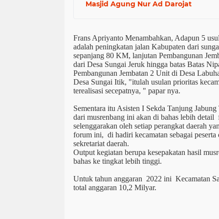
Masjid Agung Nur Ad Darojat
Frans Apriyanto Menambahkan, Adapun 5 usulan
adalah peningkatan jalan Kabupaten dari sung
sepanjang 80 KM, lanjutan Pembangunan Jemba
dari Desa Sungai Jeruk hingga batas Batas N
Pembangunan Jembatan 2 Unit di Desa Labuha
Desa Sungai Itik, "itulah usulan prioritas kec
terealisasi secepatnya, " papar nya.
Sementara itu Asisten I Sekda Tanjung Jabun
dari musrenbang ini akan di bahas lebih deta
selenggarakan oleh setiap perangkat daerah
forum ini, di hadiri kecamatan sebagai peser
sekretariat daerah.
Output kegiatan berupa kesepakatan hasil mus
bahas ke tingkat lebih tinggi.
Untuk tahun anggaran 2022 ini Kecamatan S
total anggaran 10,2 Milyar.