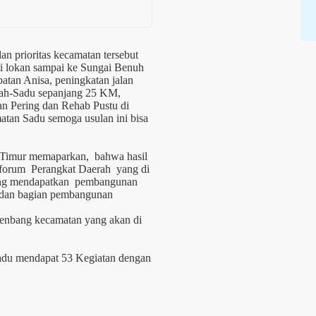
 prioritas kecamatan tersebut
ai lokan sampai ke Sungai Benuh
tan Anisa, peningkatan jalan
ipah-Sadu sepanjang 25 KM,
n Pering dan Rehab Pustu di
amatan Sadu semoga usulan ini bisa
g Timur memaparkan, bahwa hasil
il forum Perangkat Daerah yang di
 yang mendapatkan pembangunan
ta dan bagian pembangunan
renbang kecamatan yang akan di
adu mendapat 53 Kegiatan dengan