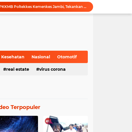
Gubernur Al Haris Buka PKKMB Poltekkes Kemenkes Jambi, Tekankan Peran Strategis Tenaga Kesehatan dan Promosi Kesehatan
Gubernur Al Haris Terima Audiensi Ketua Umum DPP Walubi Siti Hartati Murdaya, Bahas Kerukunan dan Pemberdayaan Umat
Gubernur Al Haris Dorong Sungai Penuh Jadi Destinasi Wisata Budaya Unggulan
Tinjau Tol Bayung Lencir, Wapres Pastikan Konektivitas Sumatra Berjalan Optimal
Dampingi Wapres Gibran, Gubernur Al Haris Perjuangkan MRI Baru dan Tambahan Dokter Spesialis untuk RSUD Raden Mattaher
Nobar Piala Dunia 2026 di Provinsi Jambi Diharapkan Mampu Menggerakkan Ekonomi Pelaku UMKM
Pemprov Jambi fasilitasi Nobar Semi Final dan Final Piala Dunia di Kantor dan Rumah Dinas Gubernur
Gubernur Al Haris Harap Kenduri Sko Jadi Pemersatu dan Dorong Perbaikan Sarana Desa
Kesehatan
Nasional
Otomotif
Gubernur Al Haris Buka Jambi Elok Nian Kota Jambi 2026: Bahagia Berbudaya di Serambi Tanah Pilih Pusako Betuah
real estate
virus corona
Hadiri Forum Ekonomi Bisnis, Sekda Sudirman Tekankan Tata Kelola Migas dengan Memperhatikan Aspek Lingkungan
deo Terpopuler