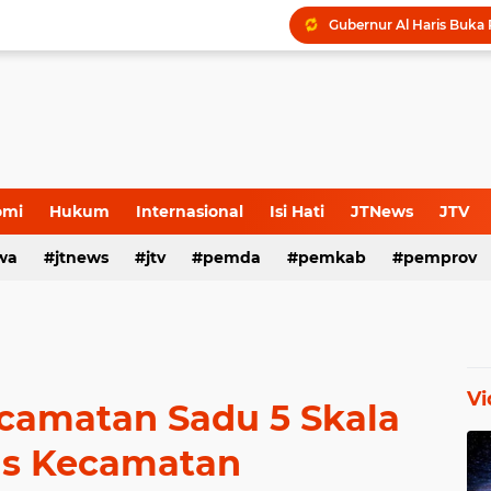
omi
Hukum
Internasional
Isi Hati
JTNews
JTV
wa
s Release
jtnews
Sport
jtv
TNI POLRI
pemda
TNI-Polri
pemkab
pemprov
Vi
amatan Sadu 5 Skala
tas Kecamatan