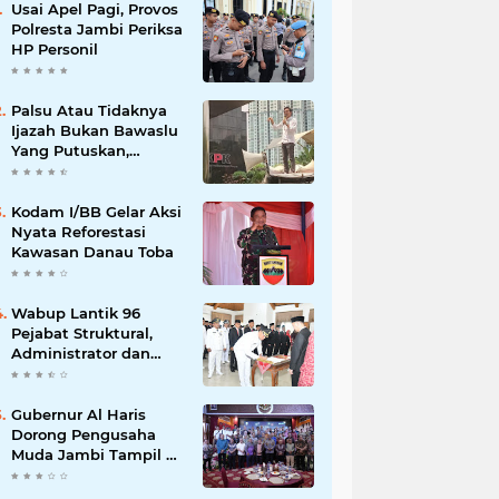
Usai Apel Pagi, Provos
Polresta Jambi Periksa
HP Personil
Palsu Atau Tidaknya
Ijazah Bukan Bawaslu
Yang Putuskan,
Tunggu Proses Hukum
Kodam I/BB Gelar Aksi
Nyata Reforestasi
Kawasan Danau Toba
Wabup Lantik 96
Pejabat Struktural,
Administrator dan
Pengawas di Lingkup
Pemkab Tanjabtim
Gubernur Al Haris
Dorong Pengusaha
Muda Jambi Tampil di
Tingkat Nasional pada
Munas HIPMI ke-18