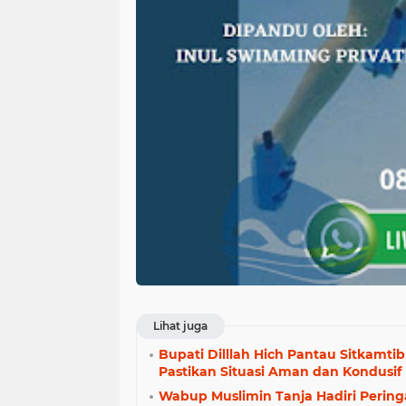
Lihat juga
Bupati Dilllah Hich Pantau Sitkamt
Pastikan Situasi Aman dan Kondusif
Wabup Muslimin Tanja Hadiri Pering