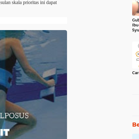
lan skala prioritas ini dapat
Gub
Ibu
Syu
Ker
Car
Be