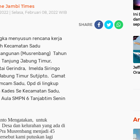
he Jambi Times
 2022 | Selasa, Februari 08, 2022 WIB
Ini
dan
sep
SHARE
gka menyusun rencana kerja
ah Kecamatan Sadu
angunan (Musrenbang) Tahun
I Tanjung Jabung Timur,
Jef
i Gerindra, Imelda Siringo
Ora
 Jabung Timur Sutjipto, Camat
mcam Sadu, Opd di lingkup
a Kades Se Kecamatan Sadu,
i Aula SMPN 6 Tanjabtim Senin
Ar
nto Mengatakan, untuk
 Desa dan kelurahan yang ada di
 Pra Musrenbang menjadi 45
 tersebut kami putuskan lagi