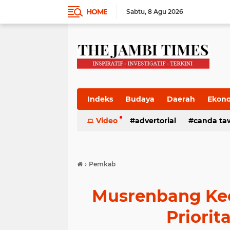
HOME
Sabtu
8 Agu 2026
Indeks
Budaya
Daerah
Ekon
Pemkab
Video
Pemprov
advertorial
Politik
canda ta
Pres
›
Pemkab
Musrenbang Kec
Priori