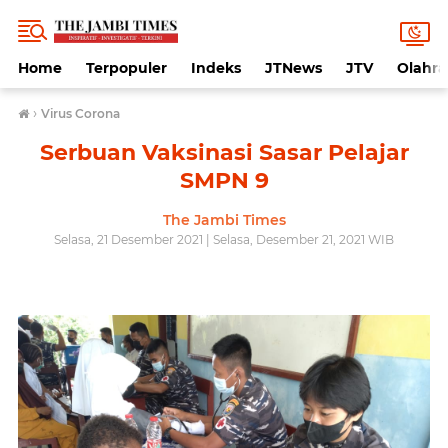
Home
Terpopuler
Indeks
JTNews
JTV
Olahr
›
Virus Corona
Serbuan Vaksinasi Sasar Pelajar
SMPN 9
The Jambi Times
Selasa, 21 Desember 2021 | Selasa, Desember 21, 2021 WIB