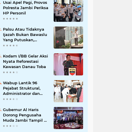
Usai Apel Pagi, Provos
Polresta Jambi Periksa
HP Personil
Palsu Atau Tidaknya
Ijazah Bukan Bawaslu
Yang Putuskan,
Tunggu Proses Hukum
Kodam I/BB Gelar Aksi
Nyata Reforestasi
Kawasan Danau Toba
Wabup Lantik 96
Pejabat Struktural,
Administrator dan
Pengawas di Lingkup
Pemkab Tanjabtim
Gubernur Al Haris
Dorong Pengusaha
Muda Jambi Tampil di
Tingkat Nasional pada
Munas HIPMI ke-18