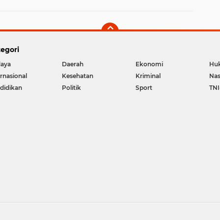
egori
aya
Daerah
Ekonomi
Hu
ernasional
Kesehatan
Kriminal
Nas
didikan
Politik
Sport
TNI
Copyright ©
2026 Berita The Jambi Times