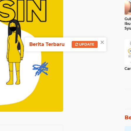
Gub
Ibu
Syu
Ker
×
Berita Terbaru
UPDATE
Car
Be