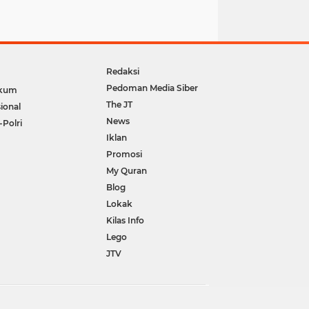
Redaksi
Pedoman Media Siber
kum
The JT
ional
News
-Polri
Iklan
Promosi
My Quran
Blog
Lokak
Kilas Info
Lego
JTV