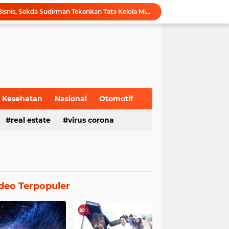
Hadiri Forum Ekonomi Bisnis, Sekda Sudirman Tekankan Tata Kelola Migas dengan Memperhatikan Aspek Lingkungan
Gubernur Al Haris Buka PKKMB Poltekkes Kemenkes Jambi, Tekankan Peran Strategis Tenaga Kesehatan dan Promosi Kesehatan
Gubernur Al Haris Terima Audiensi Ketua Umum DPP Walubi Siti Hartati Murdaya, Bahas Kerukunan dan Pemberdayaan Umat
Gubernur Al Haris Dorong Sungai Penuh Jadi Destinasi Wisata Budaya Unggulan
Tinjau Tol Bayung Lencir, Wapres Pastikan Konektivitas Sumatra Berjalan Optimal
Dampingi Wapres Gibran, Gubernur Al Haris Perjuangkan MRI Baru dan Tambahan Dokter Spesialis untuk RSUD Raden Mattaher
Nobar Piala Dunia 2026 di Provinsi Jambi Diharapkan Mampu Menggerakkan Ekonomi Pelaku UMKM
Pemprov Jambi fasilitasi Nobar Semi Final dan Final Piala Dunia di Kantor dan Rumah Dinas Gubernur
Kesehatan
Nasional
Otomotif
Gubernur Al Haris Harap Kenduri Sko Jadi Pemersatu dan Dorong Perbaikan Sarana Desa
real estate
virus corona
Gubernur Al Haris Buka Jambi Elok Nian Kota Jambi 2026: Bahagia Berbudaya di Serambi Tanah Pilih Pusako Betuah
deo Terpopuler