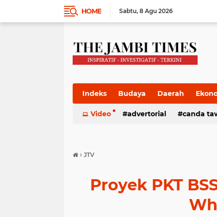
HOME
Sabtu
8 Agu 2026
Indeks
Budaya
Daerah
Ekon
Pemkab
Video
Pemprov
advertorial
Politik
canda ta
Pres
›
JTV
Proyek PKT BSS 
Wh