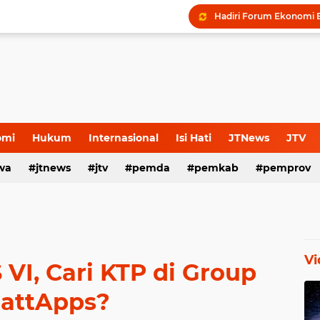
omi
Hukum
Internasional
Isi Hati
JTNews
JTV
wa
s Release
jtnews
Sport
jtv
TNI POLRI
pemda
TNI-Polri
pemkab
pemprov
Vi
VI, Cari KTP di Group
attApps?