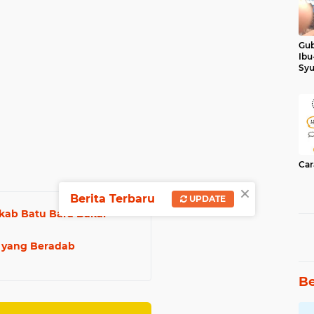
Gub
Ibu
Syu
Ker
Car
×
Berita Terbaru
UPDATE
kab Batu Bara Bakal
h yang Beradab
Be