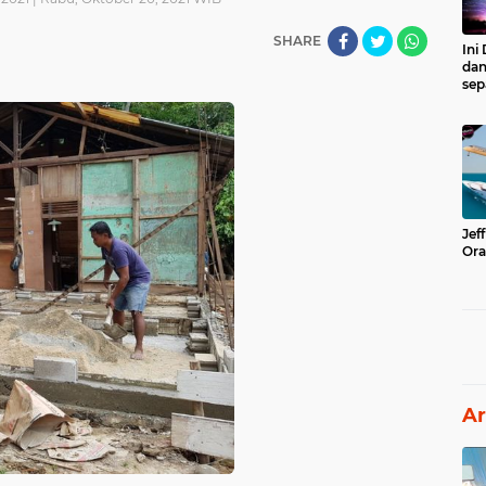
SHARE
Ini
dan
sep
Jef
Ora
Ar