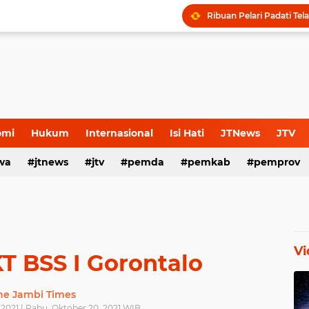
omi
Hukum
Internasional
Isi Hati
JTNews
JTV
wa
s Release
jtnews
Sport
jtv
TNI POLRI
pemda
TNI-Polri
pemkab
pemprov
Vi
T BSS I Gorontalo
he Jambi Times
2021 | Rabu, Oktober 20, 2021 WIB