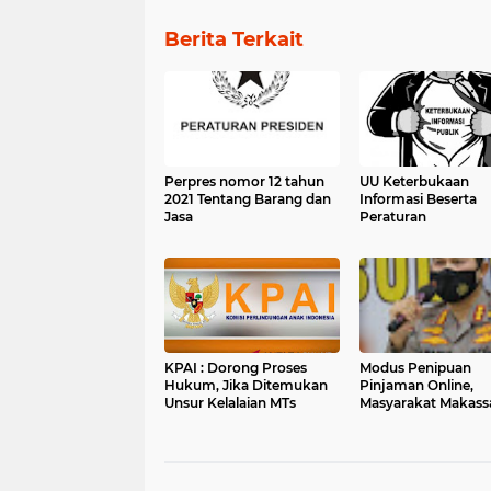
Berita Terkait
Perpres nomor 12 tahun
UU Keterbukaan
2021 Tentang Barang dan
Informasi Beserta
Jasa
Peraturan
KPAI : Dorong Proses
Modus Penipuan
Hukum, Jika Ditemukan
Pinjaman Online,
Unsur Kelalaian MTs
Masyarakat Makass
Dihimbau untuk Ti
Mudah Tergiur