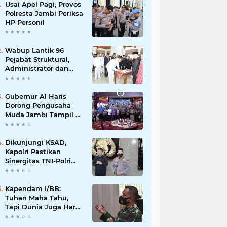
Usai Apel Pagi, Provos
Polresta Jambi Periksa
HP Personil
Wabup Lantik 96
Pejabat Struktural,
Administrator dan
Pengawas di Lingkup
Pemkab Tanjabtim
Gubernur Al Haris
Dorong Pengusaha
Muda Jambi Tampil di
Tingkat Nasional pada
Munas HIPMI ke-18
Dikunjungi KSAD,
Kapolri Pastikan
Sinergitas TNI-Polri
Dioptimalkan Hadapi
Segala Bentuk
Ancaman
Kapendam I/BB:
Tuhan Maha Tahu,
Tapi Dunia Juga Harus
Diberitahu