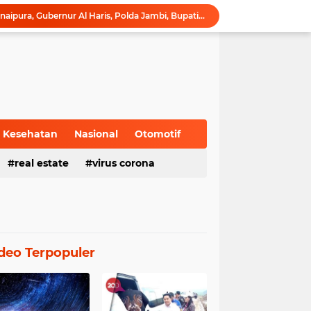
Ribuan Pelari Padati Telanaipura, Gubernur Al Haris, Polda Jambi, Bupati/Wali Kota Lepas Flag Off Presisi Merdeka Run 2026
Wagub Sani Bersama Wamen Dikdasmen RI Luncurkan Aplikasi Bungo Pintar, Dorong Transformasi Digital Pendidikan di Jambi
Gubernur Al Haris Buka Jambi Elok Nian Kota Jambi 2026: Bahagia Berbudaya di Serambi Tanah Pilih Pusako Betuah
Hadiri Forum Ekonomi Bisnis, Sekda Sudirman Tekankan Tata Kelola Migas dengan Memperhatikan Aspek Lingkungan
Gubernur Al Haris Buka PKKMB Poltekkes Kemenkes Jambi, Tekankan Peran Strategis Tenaga Kesehatan dan Promosi Kesehatan
Gubernur Al Haris Terima Audiensi Ketua Umum DPP Walubi Siti Hartati Murdaya, Bahas Kerukunan dan Pemberdayaan Umat
Gubernur Al Haris Dorong Sungai Penuh Jadi Destinasi Wisata Budaya Unggulan
Tinjau Tol Bayung Lencir, Wapres Pastikan Konektivitas Sumatra Berjalan Optimal
Kesehatan
Nasional
Otomotif
Dampingi Wapres Gibran, Gubernur Al Haris Perjuangkan MRI Baru dan Tambahan Dokter Spesialis untuk RSUD Raden Mattaher
real estate
virus corona
Turun Langsung Padamkan Karhutla di Air Merah, Gubernur Al Haris: Api Sudah 3 Hari, Gambut Sulit Dipadamkan
deo Terpopuler