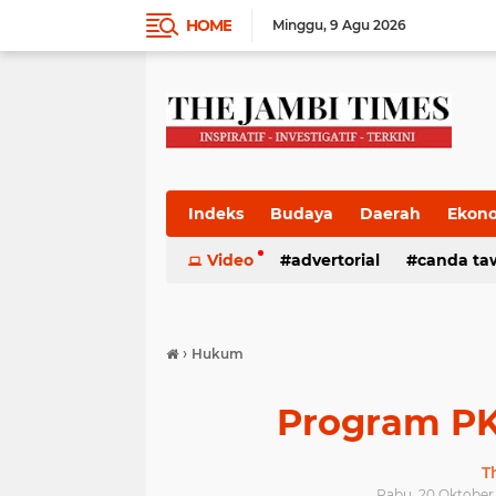
HOME
Minggu
9 Agu 2026
Indeks
Budaya
Daerah
Ekon
Pemkab
Video
Pemprov
advertorial
Politik
canda ta
Pres
›
Hukum
Program PK
T
Rabu, 20 Oktober 