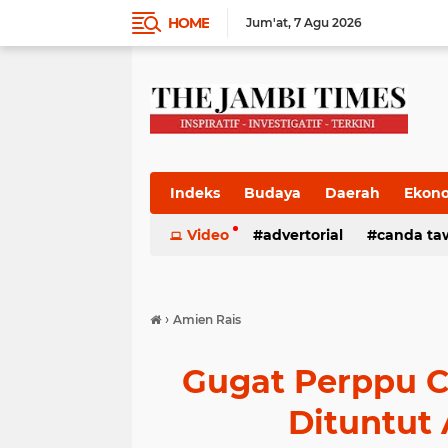
HOME
Jum'at
7 Agu 2026
Indeks
Budaya
Daerah
Ekon
Pemkab
Video
Pemprov
advertorial
Politik
canda ta
Pres
›
Amien Rais
Gugat Perppu C
Dituntut