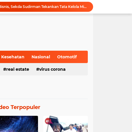
Gubernur Al Haris Buka PKKMB Poltekkes Kemenkes Jambi, Tekankan Peran Strategis Tenaga Kesehatan dan Promosi Kesehatan
Gubernur Al Haris Terima Audiensi Ketua Umum DPP Walubi Siti Hartati Murdaya, Bahas Kerukunan dan Pemberdayaan Umat
Gubernur Al Haris Dorong Sungai Penuh Jadi Destinasi Wisata Budaya Unggulan
Tinjau Tol Bayung Lencir, Wapres Pastikan Konektivitas Sumatra Berjalan Optimal
Dampingi Wapres Gibran, Gubernur Al Haris Perjuangkan MRI Baru dan Tambahan Dokter Spesialis untuk RSUD Raden Mattaher
Nobar Piala Dunia 2026 di Provinsi Jambi Diharapkan Mampu Menggerakkan Ekonomi Pelaku UMKM
Pemprov Jambi fasilitasi Nobar Semi Final dan Final Piala Dunia di Kantor dan Rumah Dinas Gubernur
Gubernur Al Haris Harap Kenduri Sko Jadi Pemersatu dan Dorong Perbaikan Sarana Desa
Kesehatan
Nasional
Otomotif
Gubernur Al Haris Buka Jambi Elok Nian Kota Jambi 2026: Bahagia Berbudaya di Serambi Tanah Pilih Pusako Betuah
real estate
virus corona
Hadiri Forum Ekonomi Bisnis, Sekda Sudirman Tekankan Tata Kelola Migas dengan Memperhatikan Aspek Lingkungan
deo Terpopuler