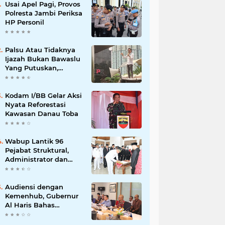
Usai Apel Pagi, Provos
Polresta Jambi Periksa
HP Personil
Palsu Atau Tidaknya
Ijazah Bukan Bawaslu
Yang Putuskan,
Tunggu Proses Hukum
Kodam I/BB Gelar Aksi
Nyata Reforestasi
Kawasan Danau Toba
Wabup Lantik 96
Pejabat Struktural,
Administrator dan
Pengawas di Lingkup
Pemkab Tanjabtim
Audiensi dengan
Kemenhub, Gubernur
Al Haris Bahas
Pembangunan Jalur
Kereta Api