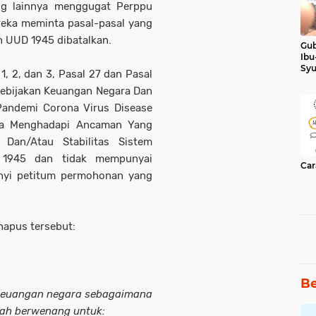
g lainnya menggugat Perppu
reka meminta pasal-pasal yang
n UUD 1945 dibatalkan.
Gub
Ibu
Syu
1, 2, dan 3, Pasal 27 dan Pasal
Ker
ebijakan Keuangan Negara Dan
Pandemi Corona Virus Disease
ka Menghadapi Ancaman Yang
Dan/Atau Stabilitas Sistem
 1945 dan tidak mempunyai
Car
nyi petitum permohonan yang
ihapus tersebut:
Be
 keuangan negara sebagaimana
tah berwenang untuk: