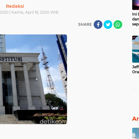
Redaksi
 2020 | Kamis, April 16, 2020 WIB
Ini
dan
sep
SHARE
Jef
Ora
Ar