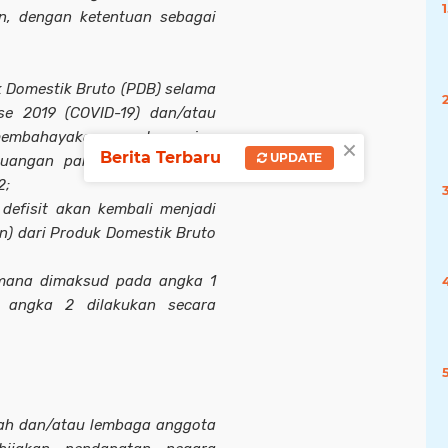
n, dengan ketentuan sebagai
k Domestik Bruto (PDB) selama
e 2019 (COVID-19) dan/atau
embahayakan perekonomian
×
Berita Terbaru
UPDATE
keuangan paling lama sampai
2;
defisit akan kembali menjadi
en) dari Produk Domestik Bruto
imana dimaksud pada angka 1
 angka 2 dilakukan secara
ntah dan/atau lembaga anggota