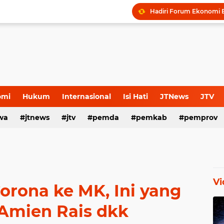
omi
Hukum
Internasional
Isi Hati
JTNews
JTV
wa
s Release
jtnews
Sport
jtv
TNI POLRI
pemda
TNI-Polri
pemkab
pemprov
Vi
orona ke MK, Ini yang
 Amien Rais dkk